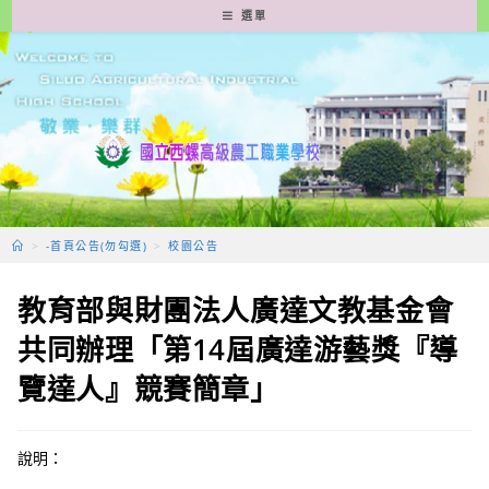
跳
選單
轉
至
主
要
內
容
>
-首頁公告(勿勾選)
>
校園公告
教育部與財團法人廣達文教基金會
共同辦理「第14屆廣達游藝獎『導
覽達人』競賽簡章」
說明：