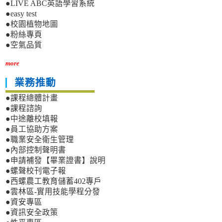
●LIVE ABC英語學習系統
●easy test
●校園植物地圖
●粉絲專頁
●空氣品質
more
業務推動
●課程總體計畫
●課程諮詢
●中途離校填報
●員工協助方案
●職業安全衛生管理
●內部控制聲明書
●申請補發【畢業證書】說明
●螺聲校刊電子報
●西螺農工教育儲蓄402專戶
●雲林區-實用技能學程分發
●資安專區
●資訊安全政策