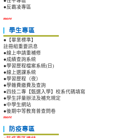
●性平專區
●反霸凌專區
more
學生專區
●【畢業標準】
註冊組重要訊息
●線上申請重補修
●成績查詢系統
●學習歷程檔案系統(日)
●線上選課系統
●學習歷程（夜）
●學雜費繳費及查詢
●四技二專【甄選入學】校系代碼填寫
●學生評量辦法及補充規定
●中學生網站
●後期中等教育普查問卷
more
防疫專區