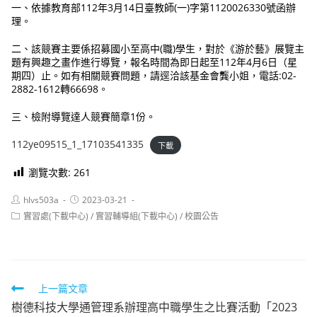
一、依據教育部112年3月14日臺教師(一)字第1120026330號函辦
理。
二、該競賽主要係招募國小至高中(職)學生，對於《游於藝》展覽主
題有興趣之畫作進行導覽，報名時間為即日起至112年4月6日（星
期四）止。如有相關競賽問題，請逕洽該基金會龔小姐，電話:02-
2882-1612轉66698。
三、檢附導覽達人競賽簡章1份。
112ye09515_1_17103541335
下載
瀏覽次數:
261
Post
Post
hlvs503a
2023-03-21
author:
published:
Post
實習處(下載中心)
/
實習輔導組(下載中心)
/
校園公告
category:
Read
上一篇文章
樹德科技大學通管理系辦理高中職學生之比賽活動「2023
more