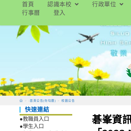
跳
首頁
認識本校
行政單位
轉
行事曆
登入
至
主
要
內
容
>
-首頁公告(勿勾選)
>
校園公告
快速連結
碁峯資
●教職員入口
●學生入口