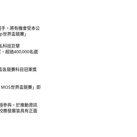
三名選手，將有機會受本公
ship世界盃競賽」
最知名科技巨擘
家，超過400,000名選
世界盃各競賽科目冠軍獎
 MOS世界盃競賽」即
極參與，於推動資訊
校務發展皆具有正面