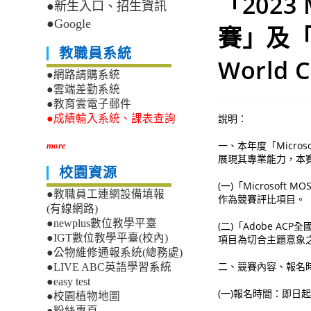
「2023 
●新生入口、招生資訊
●Google
賽」及「20
教職員系統
World
●網路請購系統
●雲端差勤系統
●教育雲電子郵件
說明：
●成績輸入系統、課表查詢
一、本年度「Micro
more
展現其專業能力，本
校園資源
(一)「Microsof
●教職員工連網設備填報
作為競賽評比項目。
(有線網路)
●newplus數位教學平臺
(二)「Adobe ACP
●IGT數位教學平臺(校內)
項目為切合主題意象
●公物維修通報系統(總務處)
二、競賽內容、報名
●LIVE ABC英語學習系統
●easy test
(一)報名時間：即日起
●校園植物地圖
●粉絲專頁