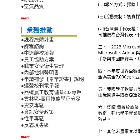
(二)報名方式：採線
●空氣品質
(三)活動賽制：初賽
more
(四)台灣選手代表權：
業務推動
司推薦為台灣代表，代表我國參
●課程總體計畫
三、「2023 Micros
●課程諮詢
Microsoft、Ado
●中途離校填報
手參與本國際賽事，
●員工協助方案
●職業安全衛生管理
四、本年度世界盃賽事將
●內部控制聲明書
金為美金7,000元、
●申請補發【畢業證書】說明
●螺聲校刊電子報
五、我國學子軟實力堅
●西螺農工教育儲蓄402專戶
由我國選手取得亞軍
●雲林區-實用技能學程分發
●資安專區
六、鑑請 貴校於商
●資訊安全政策
教育，強化學子就業
效益。
●性平專區
●反霸凌專區
七、其他未盡事宜以
more