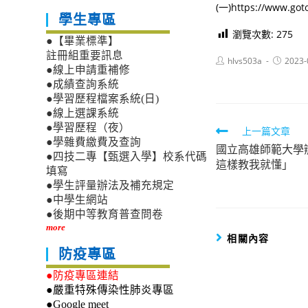
(一)https://www.got
學生專區
瀏覽次數:
275
●【畢業標準】
註冊組重要訊息
Post
Post
hlvs503a
2023-
●線上申請重補修
author:
published
●成績查詢系統
●學習歷程檔案系統(日)
●線上選課系統
●學習歷程（夜）
Read
上一篇文章
●學雜費繳費及查詢
國立高雄師範大學辦
more
●四技二專【甄選入學】校系代碼
這樣教我就懂」
articles
填寫
●學生評量辦法及補充規定
●中學生網站
●後期中等教育普查問卷
more
相關內容
防疫專區
●防疫專區連結
●嚴重特殊傳染性肺炎專區
●Google meet