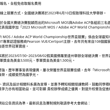
上報名，全程免收取報名費用
採線上競賽方式，全國總決賽將於2023年6月10日假致理科技大學舉辦。
於全國大賽總決賽脫穎而出的Microsoft MOS與Adobe ACP各組前
加「2023 Microsoft MOS / Adobe ACP World Champion
oft MOS / Adobe ACP World Championship世界盃競賽」係由全球
be與IT專業認證服務商Pearson VUE/Certiport主辦，去年共有來自108個國
角逐世界冠軍寶座。
於2023/07/30~2023/08/02假美國佛羅里達州舉辦全球總決賽，
亞軍獎金為美金3,500元、季軍獎金為美金1,500元。
強，歷年賽事皆表現優異，屢次榮獲世界盃競賽佳績，去年「Microsoft
殊榮，成績斐然為國爭光。
業、資訊及設計相關科系廣為宣導，並惠予轉知相關授課教師，鼓勵同學積
競爭力亦有相當助益，並可彰顯 貴校辦學成績之優異，對提升校譽及促進
網站公告資訊為準，最新訊息及賽制規則敬請參考大會網站：