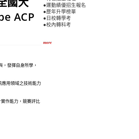
CP全國大
●運動績優招生報名
●歷年升學榜單
be ACP
●日校轉學考
●校內轉科考
more
生參與，發揮自身所學，
商務資訊應用領域之技術能力
意與設計實作能力，競賽評比