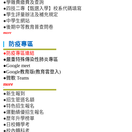
●學雜費繳費及查詢
●四技二專【甄選入學】校系代碼填寫
●學生評量辦法及補充規定
●中學生網站
●後期中等教育普查問卷
more
防疫專區
●防疫專區連結
●嚴重特殊傳染性肺炎專區
●Google meet
●Google教育版(教育雲登入)
●微軟 Teams
新生專區
more
●新生報到
●招生管道名額
●特色招生報名
●運動績優招生報名
●歷年升學榜單
●日校轉學考
●校內轉科考