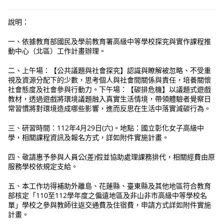
說明：
一、依據教育部國民及學前教育署高級中等學校探究與實作課程推
動中心（北區）工作計畫辦理。
二、上午場：【公共議題與社會探究】認識與瞭解被忽略、不受重
視及資源分配下的少數，思考個人與社會間關係與責任，培養關懷
社會態度及社會參與行動力。下午場：【碳排危機】以議題式遊戲
教材，透過遊戲將環境議題融入真實生活情境，帶領體驗者覺察日
常習慣將對環境造成哪些影響，進而反思在生活中落實減碳行為。
三、研習時間：112年4月29日(六)。地點：國立彰化女子高級中
學，相關課程資訊及報名方式，詳如附件實施計畫。
四、敬請惠予參與人員公(差)假並協助處理課務排代，相關經費由原
服務學校依規定支給。
五、本工作坊得補助外離島、花蓮縣、臺東縣及其他地區符合教育
部核定「110至112學年度之偏遠地區及非山非市高級中等學校名
單」學校之參與教師往返交通費及住宿費，申請方式詳如附件實施
計畫。