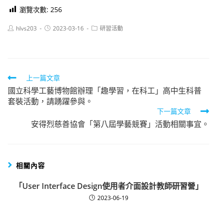
瀏覽次數:
256
Post
Post
Post
hlvs203
2023-03-16
研習活動
author:
published:
category:
Read
上一篇文章
國立科學工藝博物館辦理「趣學習，在科工」高中生科普
more
套裝活動，請踴躍參與。
articles
下一篇文章
安得烈慈善協會「第八屆學藝競賽」活動相關事宜。
相關內容
「User Interface Design使用者介面設計教師研習營」
2023-06-19