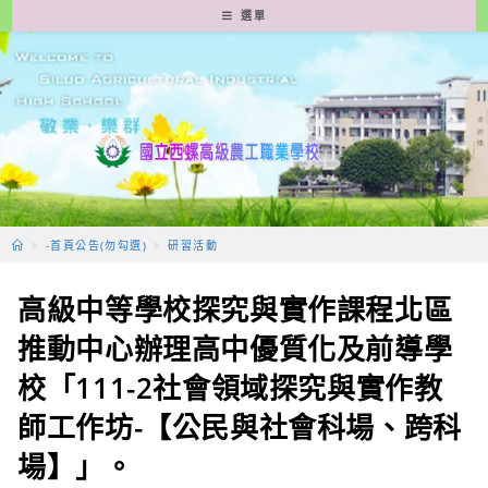
跳
選單
轉
至
主
要
內
容
>
-首頁公告(勿勾選)
>
研習活動
高級中等學校探究與實作課程北區
推動中心辦理高中優質化及前導學
校「111-2社會領域探究與實作教
師工作坊-【公民與社會科場、跨科
場】」。