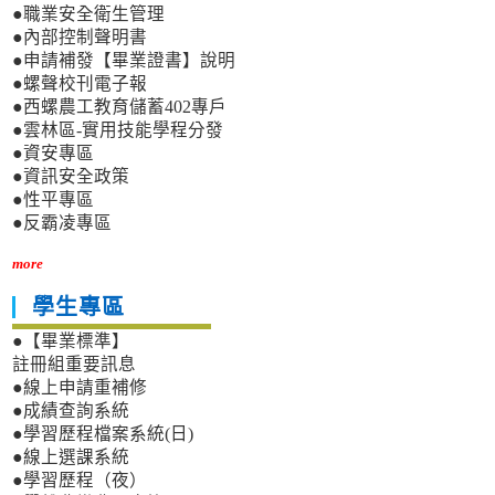
●職業安全衛生管理
●內部控制聲明書
●申請補發【畢業證書】說明
●螺聲校刊電子報
●西螺農工教育儲蓄402專戶
●雲林區-實用技能學程分發
●資安專區
●資訊安全政策
●性平專區
●反霸凌專區
more
學生專區
●【畢業標準】
註冊組重要訊息
●線上申請重補修
●成績查詢系統
●學習歷程檔案系統(日)
●線上選課系統
●學習歷程（夜）