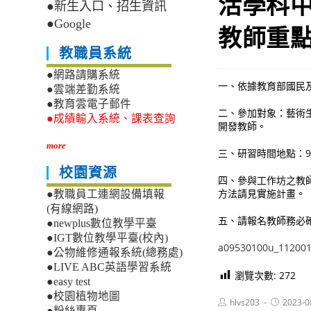
活學科
●新生入口、招生資訊
●Google
教師重
教職員系統
●網路請購系統
一、依據教育部國民及學
●雲端差勤系統
●教育雲電子郵件
二、參加對象：藝術
●成績輸入系統、課表查詢
開發教師。
more
三、研習時間地點：9/8
校園資源
四、參與工作坊之教
方法請見實施計畫。
●教職員工連網設備填報
(有線網路)
五、請報名教師務必
●newplus數位教學平臺
●IGT數位教學平臺(校內)
a09530100u_112001
●公物維修通報系統(總務處)
●LIVE ABC英語學習系統
瀏覽次數:
272
●easy test
●校園植物地圖
Post
Post
hlvs203
2023-0
●粉絲專頁