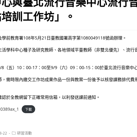
中心與臺北流行音樂中心流行
點培訓工作坊」。
前教育署108年5月21日臺教國署高字第1080049118號函辦理。
生活學科中心種子及研究教師、各地領域平臺教師（非雙北優先）、流行
（五）10：00-17：00至9/9（六）09：00-15：00於臺北流行音樂中
師，需時限內繳交工作坊成果作品一份與教案一份後予以核發課務排代費
確認於全教網留下正確常用信箱，以利發送課前通知。
0389ax_1
下載
Post
8-22
研習活動