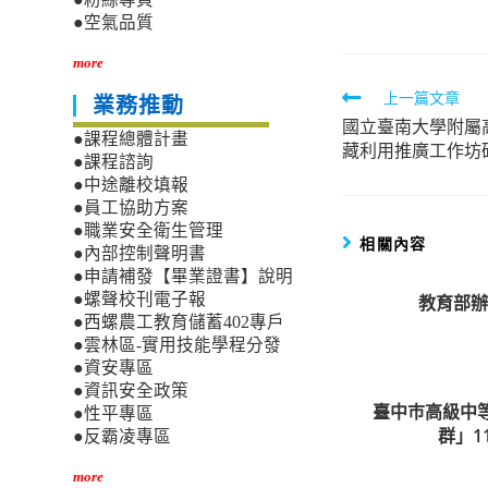
author:
published:
●空氣品質
more
Read
上一篇文章
業務推動
國立臺南大學附屬
more
●課程總體計畫
藏利用推廣工作坊
articles
●課程諮詢
●中途離校填報
●員工協助方案
●職業安全衛生管理
相關內容
●內部控制聲明書
●申請補發【畢業證書】說明
●螺聲校刊電子報
教育部辦
●西螺農工教育儲蓄402專戶
●雲林區-實用技能學程分發
●資安專區
●資訊安全政策
臺中巿高級中
●性平專區
群」1
●反霸凌專區
more