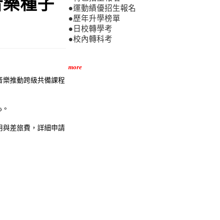
音樂種子
●運動績優招生報名
●歷年升學榜單
●日校轉學考
●校內轉科考
more
音樂推動跨級共備課程
心。
用與差旅費，詳細申請