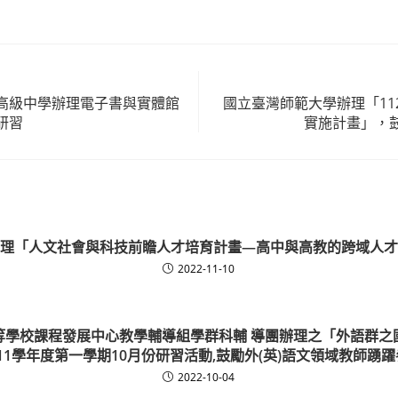
category:
高級中學辦理電子書與實體館
國立臺灣師範大學辦理「11
研習
實施計畫」，
理「人文社會與科技前瞻人才培育計畫—高中與高教的跨域人才
2022-11-10
等學校課程發展中心教學輔導組學群科輔 導團辦理之「外語群之
11學年度第一學期10月份研習活動,鼓勵外(英)語文領域教師踴
2022-10-04