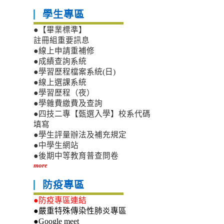
學生專區
●【畢業標準】
註冊組重要訊息
●線上申請重補修
●成績查詢系統
●學習歷程檔案系統(日)
●線上選課系統
●學習歷程（夜）
●學雜費繳費及查詢
●四技二專【甄選入學】校系代碼
填寫
●學生評量辦法及補充規定
●中學生網站
●後期中等教育普查問卷
more
防疫專區
●防疫專區連結
●嚴重特殊傳染性肺炎專區
●Google meet