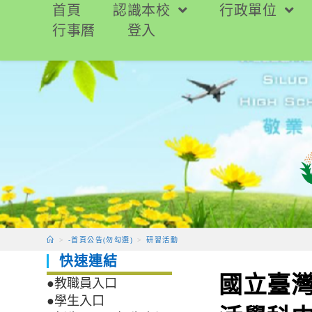
跳
首頁
認識本校
行政單位
轉
行事曆
登入
至
主
要
內
容
>
-首頁公告(勿勾選)
>
研習活動
快速連結
國立臺
●教職員入口
●學生入口