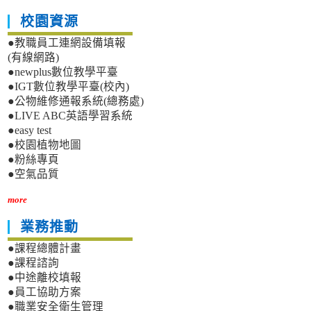
校園資源
●教職員工連網設備填報
(有線網路)
●newplus數位教學平臺
●IGT數位教學平臺(校內)
●公物維修通報系統(總務處)
●LIVE ABC英語學習系統
●easy test
●校園植物地圖
●粉絲專頁
●空氣品質
more
業務推動
●課程總體計畫
●課程諮詢
●中途離校填報
●員工協助方案
●職業安全衛生管理