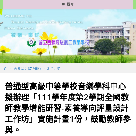
跳
選單
轉
至
主
要
內
容
>
-首頁公告(勿勾選)
>
研習活動
普通型高級中等學校音樂學科中心
擬辦理「111學年度第2學期全國教
師教學增能研習-素養導向評量設計
工作坊」實施計畫1份，鼓勵教師參
與。