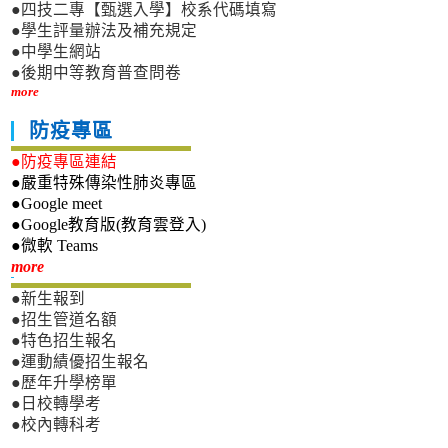
●四技二專【甄選入學】校系代碼填寫
●學生評量辦法及補充規定
●中學生網站
●後期中等教育普查問卷
more
防疫專區
●防疫專區連結
●嚴重特殊傳染性肺炎專區
●Google meet
●Google教育版(教育雲登入)
●微軟 Teams
新生專區
more
●新生報到
●招生管道名額
●特色招生報名
●運動績優招生報名
●歷年升學榜單
●日校轉學考
●校內轉科考