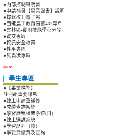
●內部控制聲明書
●申請補發【畢業證書】說明
●螺聲校刊電子報
●西螺農工教育儲蓄402專戶
●雲林區-實用技能學程分發
●資安專區
●資訊安全政策
●性平專區
●反霸凌專區
more
學生專區
●【畢業標準】
註冊組重要訊息
●線上申請重補修
●成績查詢系統
●學習歷程檔案系統(日)
●線上選課系統
●學習歷程（夜）
●學雜費繳費及查詢