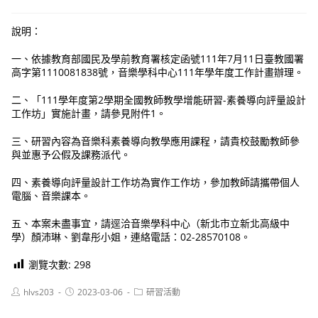
說明：
一、依據教育部國民及學前教育署核定函號111年7月11日臺教國署
高字第1110081838號，音樂學科中心111年學年度工作計畫辦理。
二、「111學年度第2學期全國教師教學增能研習-素養導向評量設計
工作坊」實施計畫，請參見附件1。
三、研習內容為音樂科素養導向教學應用課程，請貴校鼓勵教師參
與並惠予公假及課務派代。
四、素養導向評量設計工作坊為實作工作坊，參加教師請攜帶個人
電腦、音樂課本。
五、本案未盡事宜，請逕洽音樂學科中心（新北市立新北高級中
學）顏沛琳、劉韋彤小姐，連絡電話：02-28570108。
瀏覽次數:
298
Post
Post
Post
hlvs203
2023-03-06
研習活動
author:
published:
category: