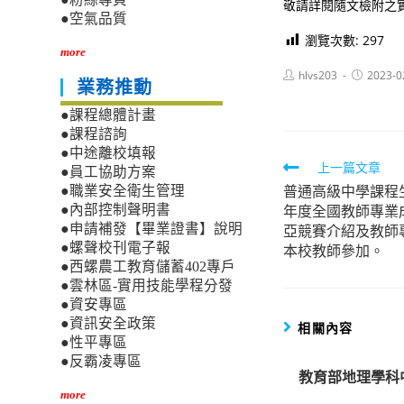
敬請詳閱隨文檢附之
●空氣品質
瀏覽次數:
297
more
Post
Post
hlvs203
2023-0
業務推動
author:
published:
●課程總體計畫
●課程諮詢
●中途離校填報
Read
上一篇文章
●員工協助方案
普通高級中學課程
more
●職業安全衛生管理
年度全國教師專業
●內部控制聲明書
articles
亞競賽介紹及教師
●申請補發【畢業證書】說明
●螺聲校刊電子報
本校教師參加。
●西螺農工教育儲蓄402專戶
●雲林區-實用技能學程分發
●資安專區
●資訊安全政策
相關內容
●性平專區
●反霸凌專區
教育部地理學科中
more