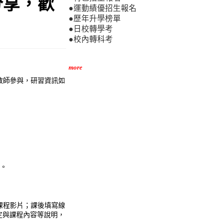
分享，歡
●運動績優招生報名
●歷年升學榜單
●日校轉學考
●校內轉科考
more
教師參與，研習資訊如
師。
n）之課程影片；課後填寫線
給規定與課程內容等說明，