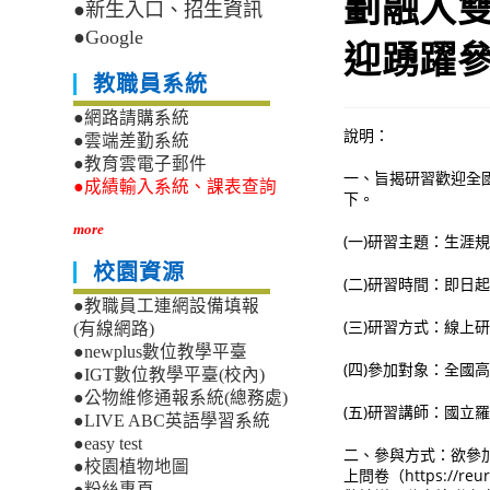
劃融入
●新生入口、招生資訊
●Google
迎踴躍
教職員系統
●網路請購系統
說明：
●雲端差勤系統
●教育雲電子郵件
一、旨揭研習歡迎全
●成績輸入系統、課表查詢
下。
more
(一)研習主題：生涯
校園資源
(二)研習時間：即日起
●教職員工連網設備填報
(三)研習方式：線上
(有線網路)
●newplus數位教學平臺
(四)參加對象：全
●IGT數位教學平臺(校內)
●公物維修通報系統(總務處)
(五)研習講師：國
●LIVE ABC英語學習系統
●easy test
二、參與方式：欲參加者請
●校園植物地圖
上問卷（https:/
●粉絲專頁