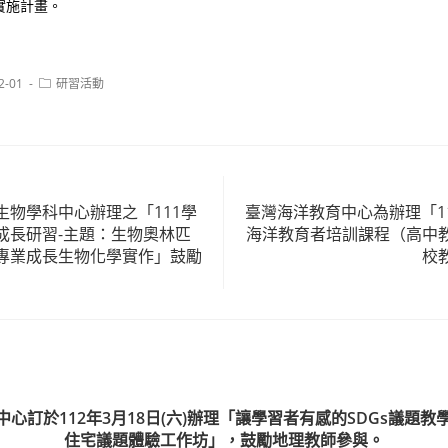
實施計畫。
Post
2-01
研習活動
category:
生物學科中心辦理之「111學
臺灣海洋教育中心為辦理「1
成長研習-主題：生物奧林匹
海洋教育者培訓課程（高中
專業成長生物化學實作」鼓勵
校
心訂於112年3月18日(六)辦理「讓學習者有感的SDGs議題
住宅議題體驗工作坊」，鼓勵地理教師參與。