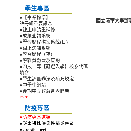
學生專區
●【畢業標準】
國立清華大學辦
註冊組重要訊息
●線上申請重補修
●成績查詢系統
●學習歷程檔案系統(日)
●線上選課系統
●學習歷程（夜）
●學雜費繳費及查詢
●四技二專【甄選入學】校系代碼
填寫
●學生評量辦法及補充規定
●中學生網站
●後期中等教育普查問卷
more
防疫專區
●防疫專區連結
●嚴重特殊傳染性肺炎專區
●Google meet