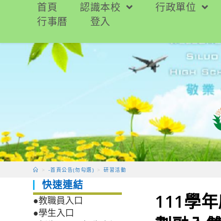
跳
首頁
認識本校
行政單位
轉
行事曆
登入
至
主
要
內
容
>
-首頁公告(勿勾選)
>
研習活動
快速連結
111學
●教職員入口
●學生入口