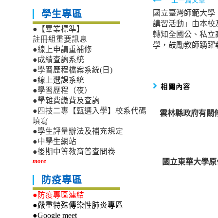
Read
國立臺灣師範大學
more
學生專區
講習活動」由本校
articles
●【畢業標準】
轉知全國公、私立
註冊組重要訊息
學，鼓勵教師踴躍
●線上申請重補修
●成績查詢系統
●學習歷程檔案系統(日)
●線上選課系統
相關內容
●學習歷程（夜）
●學雜費繳費及查詢
●四技二專【甄選入學】校系代碼
雲林縣政府有關修
填寫
●學生評量辦法及補充規定
●中學生網站
●後期中等教育普查問卷
國立東華大學原
more
防疫專區
●防疫專區連結
●嚴重特殊傳染性肺炎專區
●Google meet