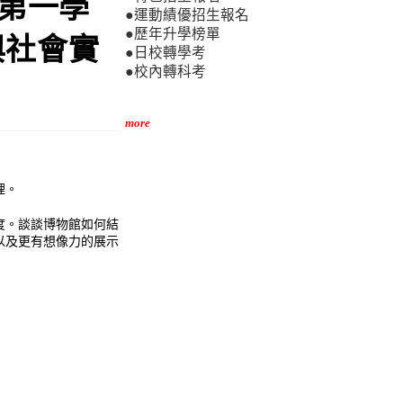
度第一學
●運動績優招生報名
●歷年升學榜單
與社會實
●日校轉學考
●校內轉科考
。
more
理。
度。談談博物館如何結
以及更有想像力的展示