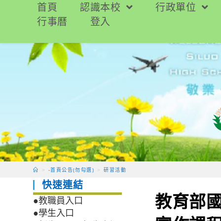
跳
首頁
認識本校
行政單位
轉
行事曆
登入
至
主
要
內
容
>
-首頁公告(勿勾選)
>
研習活動
快速連結
教育部
●教職員入口
●學生入口