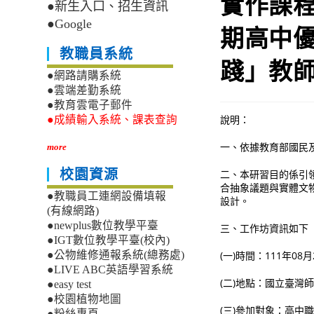
實作課程
●新生入口、招生資訊
●Google
期高中
教職員系統
踐」教
●網路請購系統
●雲端差勤系統
●教育雲電子郵件
說明：
●成績輸入系統、課表查詢
一、依據教育部國民
more
校園資源
二、本研習目的係引
合抽象議題與實體文
●教職員工連網設備填報
設計。
(有線網路)
●newplus數位教學平臺
三、工作坊資訊如下
●IGT數位教學平臺(校內)
(一)時間：111年08
●公物維修通報系統(總務處)
●LIVE ABC英語學習系統
(二)地點：國立臺灣
●easy test
●校園植物地圖
(三)參加對象：高中
●粉絲專頁