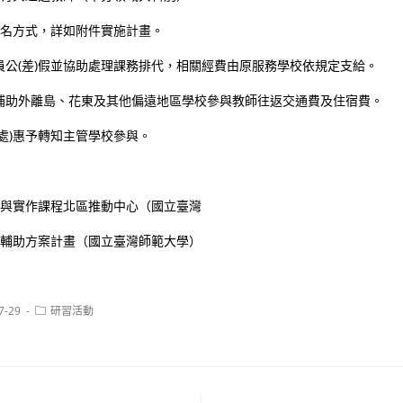
報名方式，詳如附件實施計畫。
員公(差)假並協助處理課務排代，相關經費由原服務學校依規定支給。
補助外離島、花東及其他偏遠地區學校參與教師往返交通費及住宿費。
處)惠予轉知主管學校參與。
究與實作課程北區推動中心（國立臺灣
化輔助方案計畫（國立臺灣師範大學）
Post
7-29
研習活動
category: