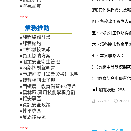
●空氣品質
(四)其他課程資訊及
more
四、各校惠予參與人
業務推動
五、本系列工作坊得
●課程總體計畫
●課程諮詢
六、請各縣市教育局(
●中途離校填報
七、本案聯絡人：
●員工協助方案
●職業安全衛生管理
(一)高級中等學校探
●內部控制聲明書
●申請補發【畢業證書】說明
(二)教育部高中優質
●螺聲校刊電子報
●西螺農工教育儲蓄402專戶
瀏覽次數:
288
●雲林區-實用技能學程分發
●資安專區
Post
Post
hlvs203
2022-0
●資訊安全政策
author:
published:
●性平專區
●反霸凌專區
more
上一篇文章