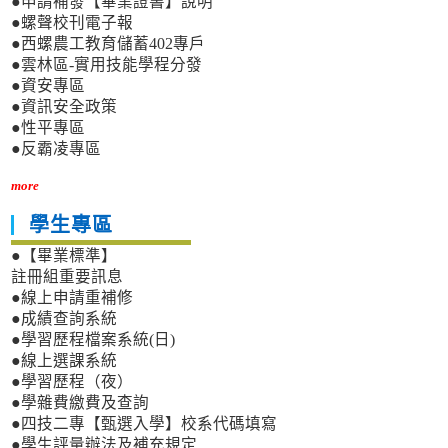
●申請補發【畢業證書】說明
●螺聲校刊電子報
●西螺農工教育儲蓄402專戶
●雲林區-實用技能學程分發
●資安專區
●資訊安全政策
●性平專區
●反霸凌專區
more
學生專區
●【畢業標準】
註冊組重要訊息
●線上申請重補修
●成績查詢系統
●學習歷程檔案系統(日)
●線上選課系統
●學習歷程（夜）
●學雜費繳費及查詢
●四技二專【甄選入學】校系代碼填寫
●學生評量辦法及補充規定