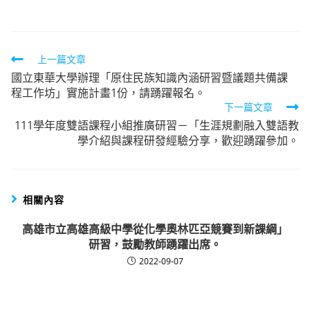
Read
上一篇文章
國立東華大學辦理「原住民族知識內涵研習暨議題共備課
more
程工作坊」實施計畫1份，請踴躍報名。
articles
下一篇文章
111學年度雙語課程小組推廣研習－「生涯規劃融入雙語教
學介紹與課程研發經驗分享，歡迎踴躍參加。
相關內容
高雄市立高雄高級中學從化學奧林匹亞競賽到新課綱」
研習，鼓勵教師踴躍出席。
2022-09-07