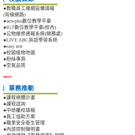
●教職員工連網設備填報
(有線網路)
●newplus數位教學平臺
●IGT數位教學平臺(校內)
●公物維修通報系統(總務處)
●LIVE ABC英語學習系統
●easy test
●校園植物地圖
●粉絲專頁
●空氣品質
more
業務推動
●課程總體計畫
●課程諮詢
●中途離校填報
●員工協助方案
●職業安全衛生管理
●內部控制聲明書