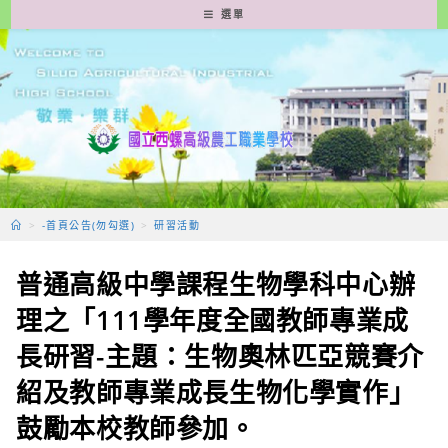
跳
選單
轉
至
主
要
內
容
>
-首頁公告(勿勾選)
>
研習活動
普通高級中學課程生物學科中心辦
理之「111學年度全國教師專業成
長研習-主題：生物奧林匹亞競賽介
紹及教師專業成長生物化學實作」
鼓勵本校教師參加。