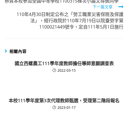
恭賀本校參加全國中等學校1100315梯次小論文得獎同學
more
下一篇文章
articles
110年4月30日制定公布之「勞工職業災害保險及保護
法」，經行政院於110年7月19日以院臺勞字第
1100021449號令，定自111年5月1日施行
相關內容
國立西螺農工111學年度教師擔任導師意願調查表
2022-03-15
本校111學年度第3次代理教師甄選，受理第二階段報名
2023-01-17