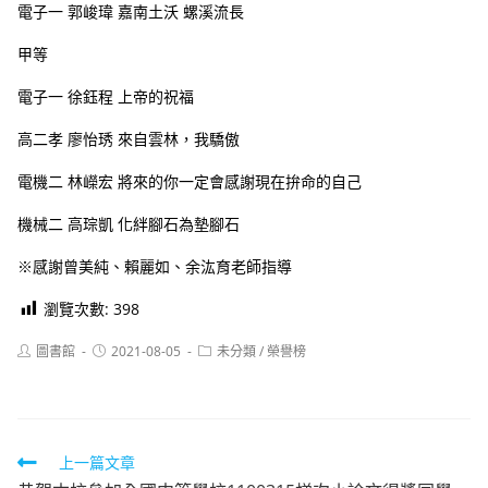
電子一 郭峻瑋 嘉南土沃 螺溪流長
甲等
電子一 徐鈺程 上帝的祝福
高二孝 廖怡琇 來自雲林，我驕傲
電機二 林嶸宏 將來的你一定會感謝現在拚命的自己
機械二 高琮凱 化絆腳石為墊腳石
※感謝曾美純、賴麗如、余汯育老師指導
瀏覽次數:
398
Post
Post
Post
圖書館
2021-08-05
未分類
/
榮譽榜
author:
published:
category:
Read
上一篇文章