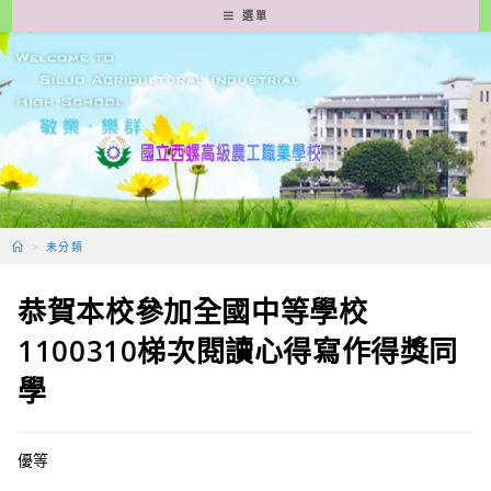
跳
選單
轉
至
主
要
內
容
>
未分類
恭賀本校參加全國中等學校
1100310梯次閱讀心得寫作得獎同
學
優等