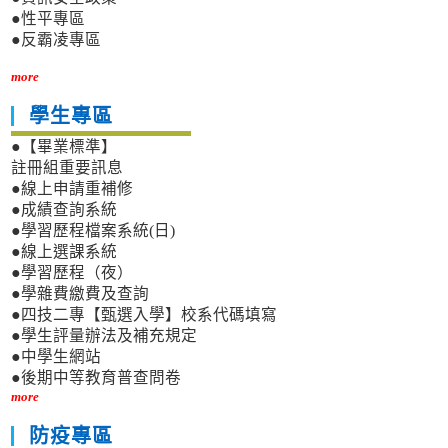
●性平專區
●反霸凌專區
more
學生專區
●【畢業標準】
註冊組重要訊息
●線上申請重補修
●成績查詢系統
●學習歷程檔案系統(日)
●線上選課系統
●學習歷程（夜）
●學雜費繳費及查詢
●四技二專【甄選入學】校系代碼填寫
●學生評量辦法及補充規定
●中學生網站
●後期中等教育普查問卷
more
防疫專區