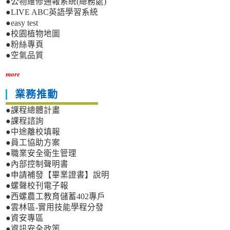
●公物維修通報系統(總務處)
●LIVE ABC英語學習系統
●easy test
●校園植物地圖
●粉絲專頁
●空氣品質
more
業務推動
●課程總體計畫
●課程諮詢
●中途離校填報
●員工協助方案
●職業安全衛生管理
●內部控制聲明書
●申請補發【畢業證書】說明
●螺聲校刊電子報
●西螺農工教育儲蓄402專戶
●雲林區-實用技能學程分發
●資安專區
●資訊安全政策