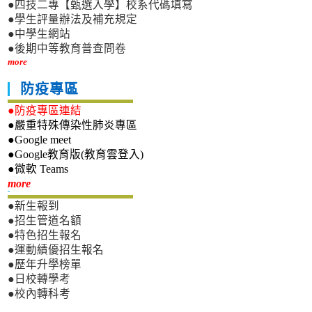
●四技二專【甄選入學】校系代碼填寫
●學生評量辦法及補充規定
●中學生網站
●後期中等教育普查問卷
more
防疫專區
●防疫專區連結
●嚴重特殊傳染性肺炎專區
●Google meet
●Google教育版(教育雲登入)
●微軟 Teams
新生專區
more
●新生報到
●招生管道名額
●特色招生報名
●運動績優招生報名
●歷年升學榜單
●日校轉學考
●校內轉科考