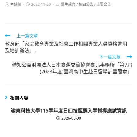
Post
Post
Post
生輔組
2022-11-29
學生訊息
/
校園公告
/
重要公告
author:
published:
category:
Read
上一篇文章
教育部「家庭教育專業及社會工作相關專業人員資格進用
more
及培訓辦法」.
articles
下一篇文章
轉知公益財團法人日本臺灣交流協會臺北事務所「第7屆
(2023年度)臺灣高中生赴日留學計畫簡章」
相關內容
嶺東科技大學115學年度日四技甄選入學輔導應試資訊
2026-05-30