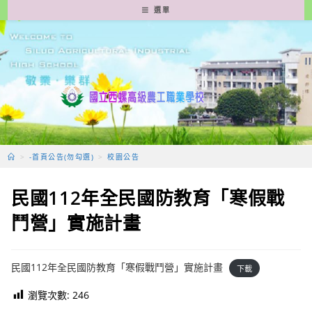
跳
選單
轉
至
主
要
內
容
>
-首頁公告(勿勾選)
>
校園公告
民國112年全民國防教育「寒假戰
鬥營」實施計畫
民國112年全民國防教育「寒假戰鬥營」實施計畫
下載
瀏覽次數:
246