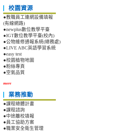
校園資源
●教職員工連網設備填報
(有線網路)
●newplus數位教學平臺
●IGT數位教學平臺(校內)
●公物維修通報系統(總務處)
●LIVE ABC英語學習系統
●easy test
●校園植物地圖
●粉絲專頁
●空氣品質
more
業務推動
●課程總體計畫
●課程諮詢
●中途離校填報
●員工協助方案
●職業安全衛生管理