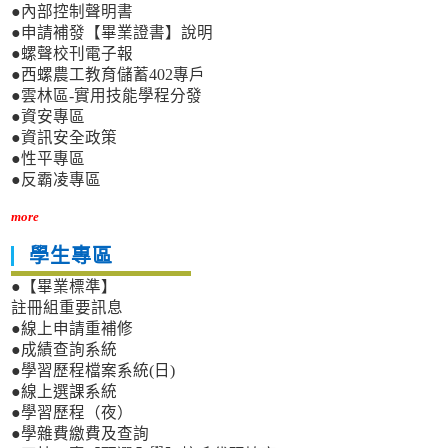
●內部控制聲明書
●申請補發【畢業證書】說明
●螺聲校刊電子報
●西螺農工教育儲蓄402專戶
●雲林區-實用技能學程分發
●資安專區
●資訊安全政策
●性平專區
●反霸凌專區
more
學生專區
●【畢業標準】
註冊組重要訊息
●線上申請重補修
●成績查詢系統
●學習歷程檔案系統(日)
●線上選課系統
●學習歷程（夜）
●學雜費繳費及查詢