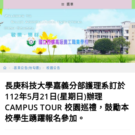
跳
選單
轉
至
主
要
內
容
>
-首頁公告(勿勾選)
>
校園公告
長庚科技大學嘉義分部護理系訂於
112年5月21日(星期日)辦理
CAMPUS TOUR 校園巡禮，鼓勵本
校學生踴躍報名參加。