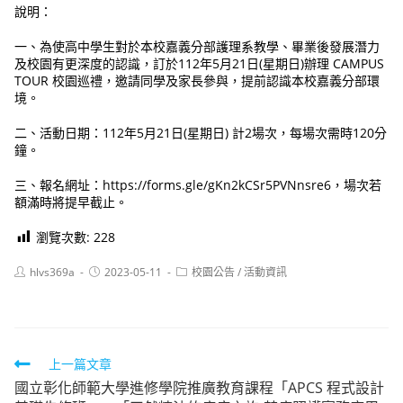
說明：
一、為使高中學生對於本校嘉義分部護理系教學、畢業後發展潛力
及校園有更深度的認識，訂於112年5月21日(星期日)辦理 CAMPUS
TOUR 校園巡禮，邀請同學及家長參與，提前認識本校嘉義分部環
境。
二、活動日期：112年5月21日(星期日) 計2場次，每場次需時120分
鐘。
三、報名網址：https://forms.gle/gKn2kCSr5PVNnsre6，場次若
額滿時將提早截止。
瀏覽次數:
228
Post
Post
Post
hlvs369a
2023-05-11
校園公告
/
活動資訊
author:
published:
category:
Read
上一篇文章
國立彰化師範大學進修學院推廣教育課程「APCS 程式設計
more