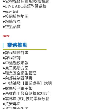
●公物維修通報系統(總務處)
●LIVE ABC英語學習系統
●easy test
●校園植物地圖
●粉絲專頁
●空氣品質
more
業務推動
●課程總體計畫
●課程諮詢
●中途離校填報
●員工協助方案
●職業安全衛生管理
●內部控制聲明書
●申請補發【畢業證書】說明
●螺聲校刊電子報
●西螺農工教育儲蓄402專戶
●雲林區-實用技能學程分發
●資安專區
●資訊安全政策