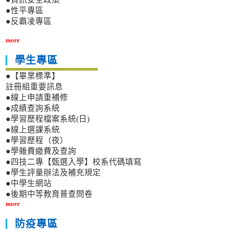
●性平專區
●反霸凌專區
more
學生專區
●【畢業標準】
註冊組重要訊息
●線上申請重補修
●成績查詢系統
●學習歷程檔案系統(日)
●線上選課系統
●學習歷程（夜）
●學雜費繳費及查詢
●四技二專【甄選入學】校系代碼填寫
●學生評量辦法及補充規定
●中學生網站
●後期中等教育普查問卷
more
防疫專區