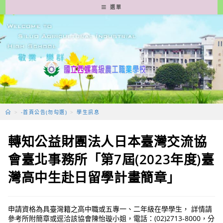
跳
選單
轉
至
主
要
內
容
>
-首頁公告(勿勾選)
>
學生訊息
轉知公益財團法人日本臺灣交流協
會臺北事務所「第7屆(2023年度)臺
灣高中生赴日留學計畫簡章」
申請資格為具臺灣籍之高中職或五專一、二年級在學學生， 詳情請
參考所附簡章或逕洽該協會陳怡璇小姐，電話：(02)2713-8000，分