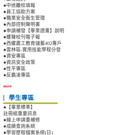
●中途離校填報
●員工協助方案
●職業安全衛生管理
●內部控制聲明書
●申請補發【畢業證書】說明
●螺聲校刊電子報
●西螺農工教育儲蓄402專戶
●雲林區-實用技能學程分發
●資安專區
●資訊安全政策
●性平專區
●反霸凌專區
more
學生專區
●【畢業標準】
註冊組重要訊息
●線上申請重補修
●成績查詢系統
●學習歷程檔案系統(日)