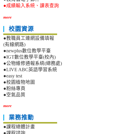
●成績輸入系統、課表查詢
more
校園資源
●教職員工連網設備填報
(有線網路)
●newplus數位教學平臺
●IGT數位教學平臺(校內)
●公物維修通報系統(總務處)
●LIVE ABC英語學習系統
●easy test
●校園植物地圖
●粉絲專頁
●空氣品質
more
業務推動
●課程總體計畫
●課程諮詢