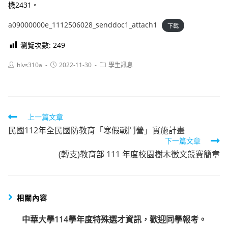
機2431。
a09000000e_1112506028_senddoc1_attach1
下載
瀏覽次數:
249
Post
Post
Post
hlvs310a
2022-11-30
學生訊息
author:
published:
category:
Read
上一篇文章
民國112年全民國防教育「寒假戰鬥營」實施計畫
more
下一篇文章
articles
(轉支)教育部 111 年度校園樹木徵文競賽簡章
相關內容
中華大學114學年度特殊選才資訊，歡迎同學報考。