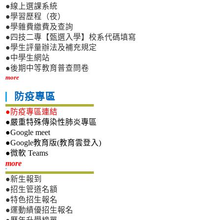
●線上選課系統
●學習歷程（夜）
●學雜費繳費及查詢
●四技二專【甄選入學】校系代碼填寫
●學生評量辦法及補充規定
●中學生網站
●後期中等教育普查問卷
more
防疫專區
●防疫專區連結
●嚴重特殊傳染性肺炎專區
●Google meet
●Google教育版(教育雲登入)
●微軟 Teams
新生專區
more
●新生報到
●招生管道名額
●特色招生報名
●運動績優招生報名