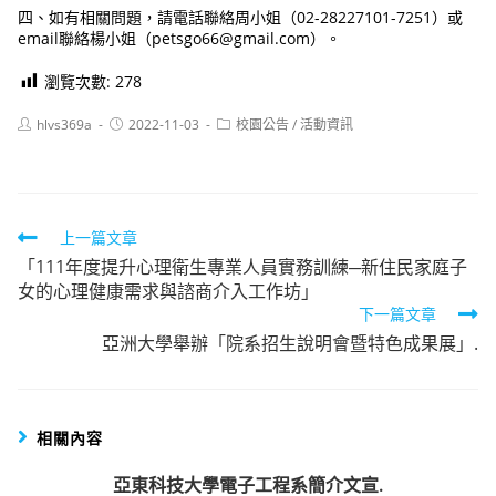
四、如有相關問題，請電話聯絡周小姐（02-28227101-7251）或
email聯絡楊小姐（petsgo66@gmail.com）。
瀏覽次數:
278
Post
Post
Post
hlvs369a
2022-11-03
校園公告
/
活動資訊
author:
published:
category:
Read
上一篇文章
「111年度提升心理衛生專業人員實務訓練─新住民家庭子
more
女的心理健康需求與諮商介入工作坊」
articles
下一篇文章
亞洲大學舉辦「院系招生說明會暨特色成果展」.
相關內容
亞東科技大學電子工程系簡介文宣.