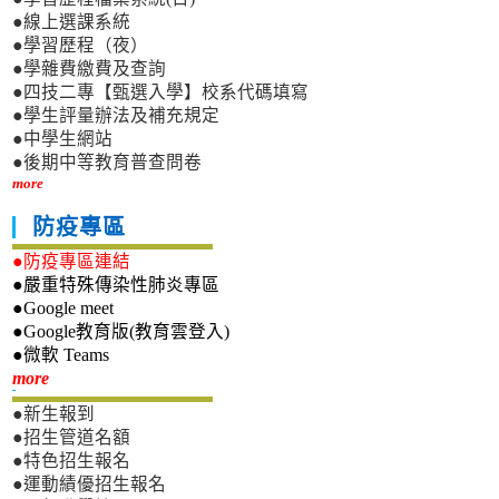
●線上選課系統
●學習歷程（夜）
●學雜費繳費及查詢
●四技二專【甄選入學】校系代碼填寫
●學生評量辦法及補充規定
●中學生網站
●後期中等教育普查問卷
more
防疫專區
●防疫專區連結
●嚴重特殊傳染性肺炎專區
●Google meet
●Google教育版(教育雲登入)
●微軟 Teams
新生專區
more
●新生報到
●招生管道名額
●特色招生報名
●運動績優招生報名