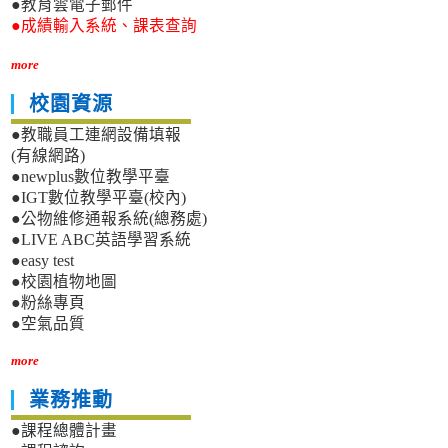
●教育雲電子郵件
●成績輸入系統、課表查詢
more
校園資源
●教職員工連網設備填報
(有線網路)
●newplus數位教學平臺
●IGT數位教學平臺(校內)
●公物維修通報系統(總務處)
●LIVE ABC英語學習系統
●easy test
●校園植物地圖
●粉絲專頁
●空氣品質
more
業務推動
●課程總體計畫