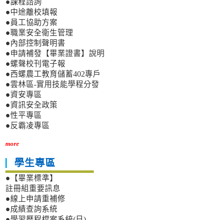
●課程諮詢
●中途離校填報
●員工協助方案
●職業安全衛生管理
●內部控制聲明書
●申請補發【畢業證書】說明
●螺聲校刊電子報
●西螺農工教育儲蓄402專戶
●雲林區-實用技能學程分發
●資安專區
●資訊安全政策
●性平專區
●反霸凌專區
more
學生專區
●【畢業標準】
註冊組重要訊息
●線上申請重補修
●成績查詢系統
●學習歷程檔案系統(日)