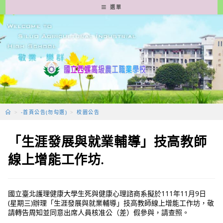
跳
選單
轉
至
主
要
內
容
>
-首頁公告(勿勾選)
>
校園公告
「生涯發展與就業輔導」技高教師
線上增能工作坊.
國立臺北護理健康大學生死與健康心理諮商系擬於111年11月9日
(星期三)辦理「生涯發展與就業輔導」技高教師線上增能工作坊，敬
請轉告周知並同意出席人員核准公（差）假參與，請查照。