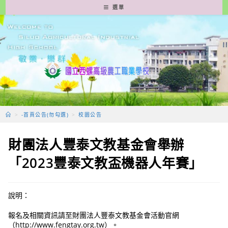
跳
選單
轉
至
主
要
內
容
>
-首頁公告(勿勾選)
>
校園公告
財團法人豐泰文教基金會舉辦
「2023豐泰文教盃機器人年賽」
說明：
報名及相關資訊請至財團法人豐泰文教基金會活動官網
（http://www.fengtay.org.tw）。