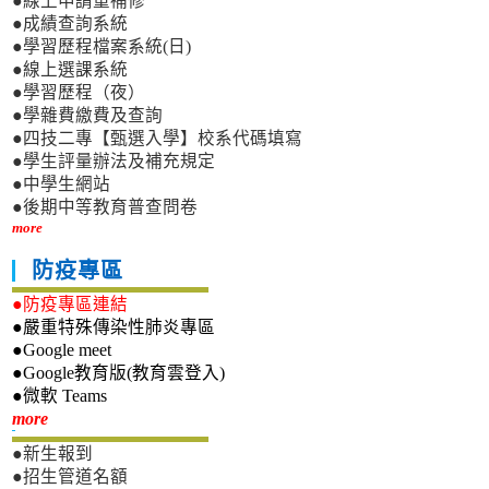
●線上申請重補修
●成績查詢系統
●學習歷程檔案系統(日)
●線上選課系統
●學習歷程（夜）
●學雜費繳費及查詢
●四技二專【甄選入學】校系代碼填寫
●學生評量辦法及補充規定
●中學生網站
●後期中等教育普查問卷
more
防疫專區
●防疫專區連結
●嚴重特殊傳染性肺炎專區
●Google meet
●Google教育版(教育雲登入)
●微軟 Teams
新生專區
more
●新生報到
●招生管道名額