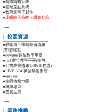
●網路請購系統
●雲端差勤系統
●教育雲電子郵件
●成績輸入系統、課表查詢
more
校園資源
●教職員工連網設備填報
(有線網路)
●newplus數位教學平臺
●IGT數位教學平臺(校內)
●公物維修通報系統(總務處)
●LIVE ABC英語學習系統
●easy test
●校園植物地圖
●粉絲專頁
●空氣品質
more
業務推動