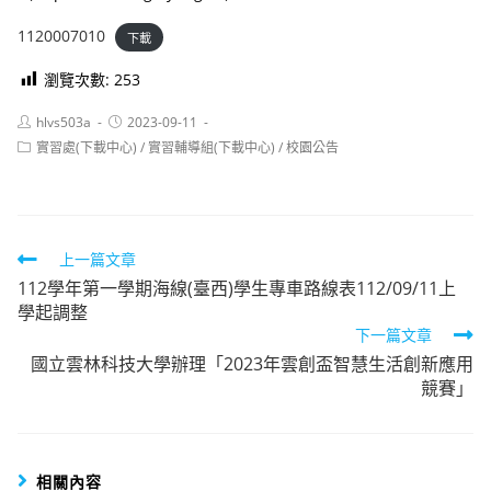
1120007010
下載
瀏覽次數:
253
Post
Post
hlvs503a
2023-09-11
author:
published:
Post
實習處(下載中心)
/
實習輔導組(下載中心)
/
校園公告
category:
Read
上一篇文章
112學年第一學期海線(臺西)學生專車路線表112/09/11上
more
學起調整
articles
下一篇文章
國立雲林科技大學辦理「2023年雲創盃智慧生活創新應用
競賽」
相關內容