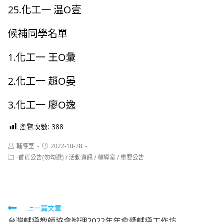
25.化工一 温O壹
候補同學名單
1.化工一 王O彙
2.化工一 趙O晏
3.化工一 廖O逸
瀏覽次數:
388
Post
Post
輔導室
2022-10-28
author:
published:
Post
-首頁公告(勿勾選)
/
活動資訊
/
輔導室
/
重要公告
category:
Read
上一篇文章
台灣輔導教師協會辦理2022年年會暨輔導工作坊.