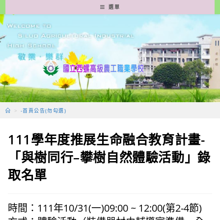
跳
選單
轉
至
主
要
內
容
>
-首頁公告(勿勾選)
111學年度推展生命融合教育計畫-
「與樹同行–攀樹自然體驗活動」錄
取名單
時間：111年10/31(一)09:00 ~ 12:00(第2-4節)