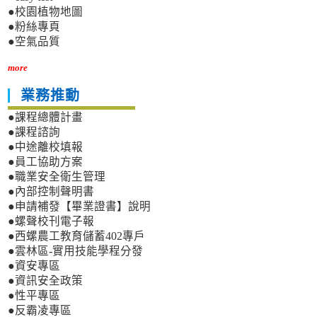
●校園植物地圖
●粉絲專頁
●空氣品質
more
業務推動
●課程總體計畫
●課程諮詢
●中途離校填報
●員工協助方案
●職業安全衛生管理
●內部控制聲明書
●申請補發【畢業證書】說明
●螺聲校刊電子報
●西螺農工教育儲蓄402專戶
●雲林區-實用技能學程分發
●資安專區
●資訊安全政策
●性平專區
●反霸凌專區