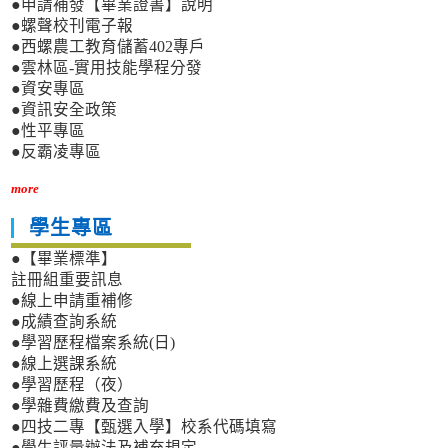
●申請補發【畢業證書】說明
●螺聲校刊電子報
●西螺農工教育儲蓄402專戶
●雲林區-實用技能學程分發
●資安專區
●資訊安全政策
●性平專區
●反霸凌專區
more
學生專區
●【畢業標準】
註冊組重要訊息
●線上申請重補修
●成績查詢系統
●學習歷程檔案系統(日)
●線上選課系統
●學習歷程（夜）
●學雜費繳費及查詢
●四技二專【甄選入學】校系代碼填寫
●學生評量辦法及補充規定