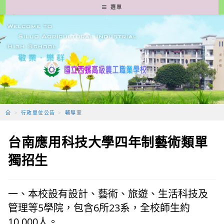
跳
選單
轉
至
主
要
內
容
>
行政單位公告
>
輔導室
台南應用科技大學四年制藝術類單
獨招生
一、本校設有設計、藝術、旅遊、生活科技及
管理等5學院，包含6所23系，全校師生約
10,000人。