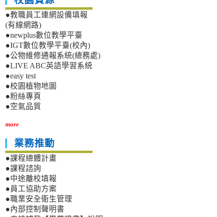
校園資源
●教職員工連網設備填報
(有線網路)
●newplus數位教學平臺
●IGT數位教學平臺(校內)
●公物維修通報系統(總務處)
●LIVE ABC英語學習系統
●easy test
●校園植物地圖
●粉絲專頁
●空氣品質
more
業務推動
●課程總體計畫
●課程諮詢
●中途離校填報
●員工協助方案
●職業安全衛生管理
●內部控制聲明書