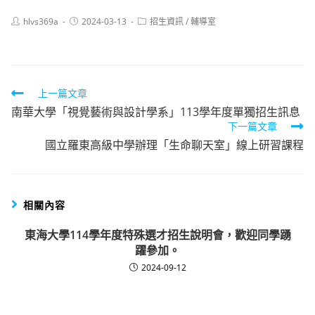
Post
Post
Post
hlvs369a
2024-03-13
招生資訊
/
輔導室
author:
published:
category:
Read
上一篇文章
南華大學「視覺藝術與設計學系」113學年度單獨招生訊息
more
下一篇文章
articles
國立羅東高級中學辦理「生命聊天室」線上研習課程
相關內容
東海大學114學年度特殊選才招生說明會，歡迎同學踴
躍參加。
2024-09-12