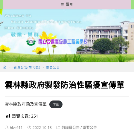
跳
選單
轉
至
主
要
內
容
>
-首頁公告(勿勾選)
>
重要公告
雲林縣政府製發防治性騷擾宣傳單
雲林縣政府函及宣傳單
下載
瀏覽次數:
251
Post
Post
Post
hlvs611
2022-10-18
教職員公告
/
重要公告
author:
published:
category: