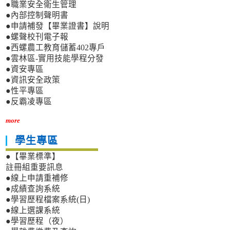
●職業安全衛生管理
●內部控制聲明書
●申請補發【畢業證書】說明
●螺聲校刊電子報
●西螺農工教育儲蓄402專戶
●雲林區-實用技能學程分發
●資安專區
●資訊安全政策
●性平專區
●反霸凌專區
more
學生專區
●【畢業標準】
註冊組重要訊息
●線上申請重補修
●成績查詢系統
●學習歷程檔案系統(日)
●線上選課系統
●學習歷程（夜）