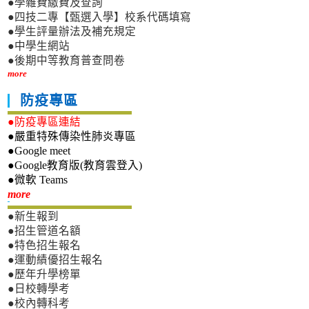
●學雜費繳費及查詢
●四技二專【甄選入學】校系代碼填寫
●學生評量辦法及補充規定
●中學生網站
●後期中等教育普查問卷
more
防疫專區
●防疫專區連結
●嚴重特殊傳染性肺炎專區
●Google meet
●Google教育版(教育雲登入)
●微軟 Teams
新生專區
more
●新生報到
●招生管道名額
●特色招生報名
●運動績優招生報名
●歷年升學榜單
●日校轉學考
●校內轉科考