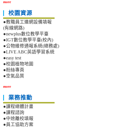
more
校園資源
●教職員工連網設備填報
(有線網路)
●newplus數位教學平臺
●IGT數位教學平臺(校內)
●公物維修通報系統(總務處)
●LIVE ABC英語學習系統
●easy test
●校園植物地圖
●粉絲專頁
●空氣品質
more
業務推動
●課程總體計畫
●課程諮詢
●中途離校填報
●員工協助方案