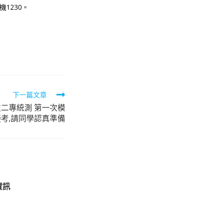
1230。
下一篇文章
四技二專統測 第一次模
擬考,請同學認真準備
資訊