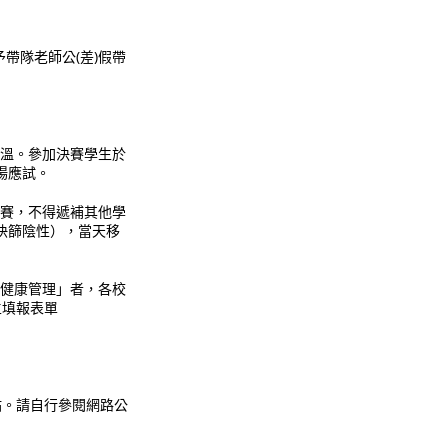
帶隊老師公(差)假帶
體溫。參加決賽學生於
場應試。
參賽，不得遞補其他學
日快篩陰性），當天移
主健康管理」者，各校
主填報表單
站。請自行參閱網路公