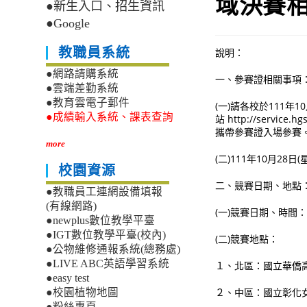
域決賽
●新生入口、招生資訊
●Google
教職員系統
說明：
●網路請購系統
一、參賽證相關事項
●雲端差勤系統
●教育雲電子郵件
(一)請各校於111年
●成績輸入系統、課表查詢
站 http://serv
攜帶參賽證入場參
more
(二)111年10月
校園資源
二、競賽日期、
●教職員工連網設備填報
(有線網路)
(一)競賽日期、時間：1
●newplus數位教學平臺
●IGT數位教學平臺(校內)
(二)競賽地
●公物維修通報系統(總務處)
●LIVE ABC英語學習系統
１、北區：國立華僑
●easy test
２、中區：國立彰化
●校園植物地圖
●粉絲專頁