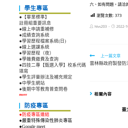
六、如有問題，請洽詢
學生專區
瀏覽次數:
373
●【畢業標準】
註冊組重要訊息
Post
Post
hlvs203
2022-1
●線上申請重補修
author:
published:
●成績查詢系統
●學習歷程檔案系統(日)
●線上選課系統
●學習歷程（夜）
Read
上一篇文章
●學雜費繳費及查詢
雲林縣政府製發防
more
●四技二專【甄選入學】校系代碼
articles
填寫
●學生評量辦法及補充規定
●中學生網站
●後期中等教育普查問卷
相關內容
more
防疫專區
臺
●防疫專區連結
●嚴重特殊傳染性肺炎專區
●Google meet