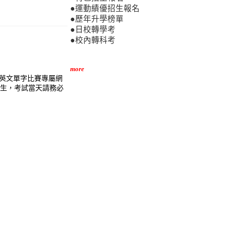
●運動績優招生報名
●歷年升學榜單
●日校轉學考
●校內轉科考
more
學校英文單字比賽專屬網
發予參賽學生，考試當天請務必