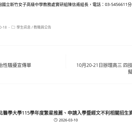
國立新竹女子高級中學教務處實研組陳信甫組長，電話：03-5456611分機
Post
0-18
學生訊息
/
教職員公告
category:
治性騷擾宣傳單
10月20-21日辦理高三 
北醫學大學115學年度繁星推薦、申請入學暨經文不利相關招生
2026-03-10