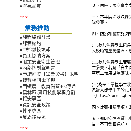
３、南區：國立臺南
●空氣品質
三、本年度區域決賽
more
隊參賽。
業務推動
四、防疫相關措施(詳
●課程總體計畫
●課程諮詢
(一)參加決賽學生
●中途離校填報
入校時需量測體溫，經
●員工協助方案
(二)參加決賽學生
●職業安全衛生管理
生參賽。若屬「自主防
●內部控制聲明書
至第二備用試場應試
●申請補發【畢業證書】說明
●螺聲校刊電子報
(三)為全面掌握學
●西螺農工教育儲蓄402專戶
承辦人或學生需於10月
●雲林區-實用技能學程分發
（https://forms
●資安專區
●資訊安全政策
四、比賽相關事項，
●性平專區
●反霸凌專區
五、如因疫情影響比
告，不再發
more