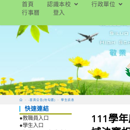
跳
首頁
認識本校
行政單位
轉
行事曆
登入
至
主
要
內
容
>
-首頁公告(勿勾選)
>
學生訊息
快速連結
111學
●教職員入口
●學生入口