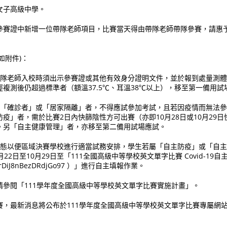
女子高級中學。
參賽證中新增一位帶隊老師項目，比賽當天得由帶隊老師帶隊參賽，請惠予
如附件)：
與帶隊老師入校時須出示參賽證或其他有效身分證明文件，並於報到處量測
複測後仍超過標準者（額溫37.5℃、耳溫38℃以上），移至第一備用試
若屬「確診者」或「居家隔離」者，不得應試參加考試，且若因疫情而無法
疫」者，需於比賽2日內快篩陰性方可出賽（亦即10月28日或10月29
。另「自主健康管理」者，亦移至第二備用試場應試。
生狀態以便區域決賽學校進行適當試務安排，學生若屬「自主防疫」或「自
22日至10月29日至「111全國高級中等學校英文單字比賽 Covid-19自
.gle/rDiJ8nBezDRdjGo97 ）」進行自主填報作業。
請參閱「111學年度全國高級中等學校英文單字比賽實施計畫」。
賽，最新消息將公布於111學年度全國高級中等學校英文單字比賽專屬網
函通知。