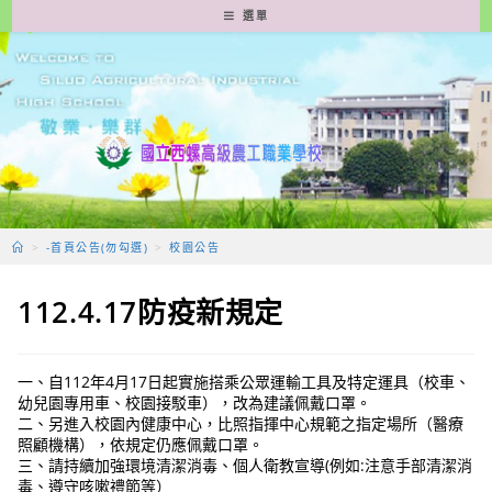
跳
選單
轉
至
主
要
內
容
>
-首頁公告(勿勾選)
>
校園公告
112.4.17防疫新規定
一、自112年4月17日起實施搭乘公眾運輸工具及特定運具（校車、
幼兒園專用車、校園接駁車），改為建議佩戴口罩。
二、另進入校園內健康中心，比照指揮中心規範之指定場所（醫療
照顧機構），依規定仍應佩戴口罩。
三、請持續加強環境清潔消毒、個人衛教宣導(例如:注意手部清潔消
毒、遵守咳嗽禮節等）