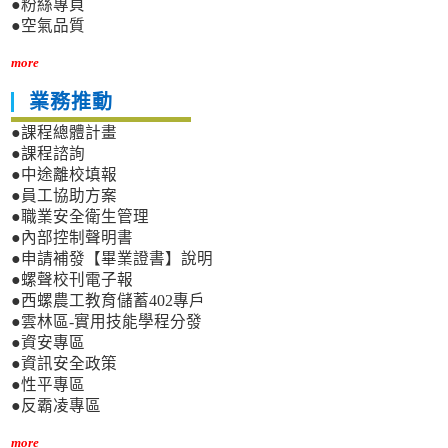
●粉絲專頁
●空氣品質
more
業務推動
●課程總體計畫
●課程諮詢
●中途離校填報
●員工協助方案
●職業安全衛生管理
●內部控制聲明書
●申請補發【畢業證書】說明
●螺聲校刊電子報
●西螺農工教育儲蓄402專戶
●雲林區-實用技能學程分發
●資安專區
●資訊安全政策
●性平專區
●反霸凌專區
more