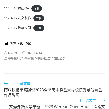
112.4.17防疫QA
下載
112.4.17公文製作
下載
112.4.17防疫指引
下載
瀏覽次數:
290
Post
Post
hlvs398
2023-04-14
author:
published:
Post
學生訊息
/
宣導資訊
/
教職員公告
/
校園公告
category:
Read
上一篇文章
南亞技術學院辦理2023全國高中職暨大專校院創意競賽暨
more
作品聯展
articles
下一篇文章
文藻外語大學舉辦「2023 Wenzao Open House 探索文