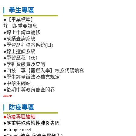
學生專區
●【畢業標準】
註冊組重要訊息
●線上申請重補修
●成績查詢系統
●學習歷程檔案系統(日)
●線上選課系統
●學習歷程（夜）
●學雜費繳費及查詢
●四技二專【甄選入學】校系代碼填寫
●學生評量辦法及補充規定
●中學生網站
●後期中等教育普查問卷
more
防疫專區
●防疫專區連結
●嚴重特殊傳染性肺炎專區
●Google meet
●Google教育版(教育雲登入)