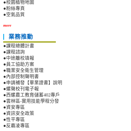
●校園植物地圖
●粉絲專頁
●空氣品質
more
業務推動
●課程總體計畫
●課程諮詢
●中途離校填報
●員工協助方案
●職業安全衛生管理
●內部控制聲明書
●申請補發【畢業證書】說明
●螺聲校刊電子報
●西螺農工教育儲蓄402專戶
●雲林區-實用技能學程分發
●資安專區
●資訊安全政策
●性平專區
●反霸凌專區