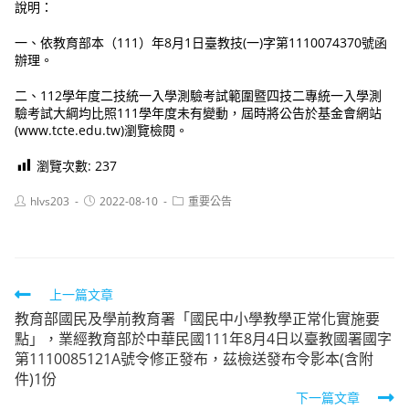
說明：
一、依教育部本（111）年8月1日臺教技(一)字第1110074370號函
辦理。
二、112學年度二技統一入學測驗考試範圍暨四技二專統一入學測
驗考試大綱均比照111學年度未有變動，屆時將公告於基金會網站
(www.tcte.edu.tw)瀏覽檢閱。
瀏覽次數:
237
Post
Post
Post
hlvs203
2022-08-10
重要公告
author:
published:
category:
Read
上一篇文章
教育部國民及學前教育署「國民中小學教學正常化實施要
more
點」，業經教育部於中華民國111年8月4日以臺教國署國字
articles
第1110085121A號令修正發布，茲檢送發布令影本(含附
件)1份
下一篇文章