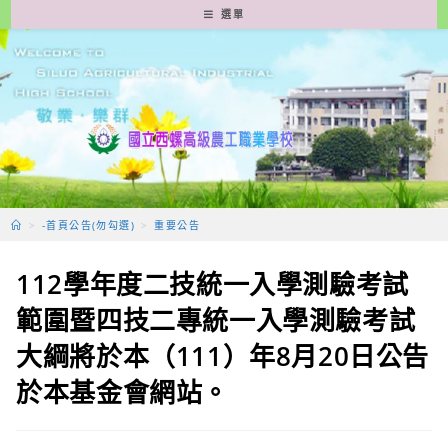
跳
選單
轉
至
主
要
內
容
>
-首頁公告(勿勾選)
>
重要公告
112學年度二技統一入學測驗考試
範圍暨四技二專統一入學測驗考試
大綱將於本（111）年8月20日公告
於本基金會網站。