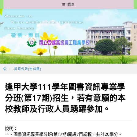
跳
選單
轉
至
主
要
內
容
>
-首頁公告(勿勾選)
逢甲大學111學年圖書資訊專業學
分班(第17期)招生，若有意願的本
校教師及行政人員踴躍參加。
說明：
一、圖書資訊專業學分班(第17期)開設7門課程，共計20學分。