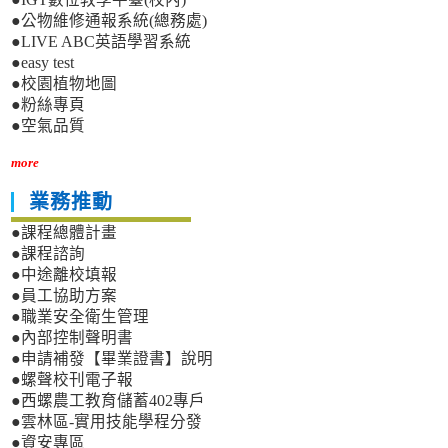
●公物維修通報系統(總務處)
●LIVE ABC英語學習系統
●easy test
●校園植物地圖
●粉絲專頁
●空氣品質
more
業務推動
●課程總體計畫
●課程諮詢
●中途離校填報
●員工協助方案
●職業安全衛生管理
●內部控制聲明書
●申請補發【畢業證書】說明
●螺聲校刊電子報
●西螺農工教育儲蓄402專戶
●雲林區-實用技能學程分發
●資安專區