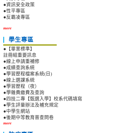
●資訊安全政策
●性平專區
●反霸凌專區
more
學生專區
●【畢業標準】
註冊組重要訊息
●線上申請重補修
●成績查詢系統
●學習歷程檔案系統(日)
●線上選課系統
●學習歷程（夜）
●學雜費繳費及查詢
●四技二專【甄選入學】校系代碼填寫
●學生評量辦法及補充規定
●中學生網站
●後期中等教育普查問卷
more