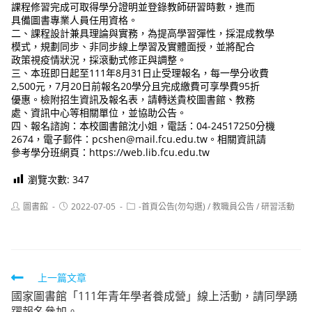
課程修習完成可取得學分證明並登錄教師研習時數，進而
具備圖書專業人員任用資格。
二、課程設計兼具理論與實務，為提高學習彈性，採混成教學
模式，規劃同步、非同步線上學習及實體面授，並將配合
政策視疫情狀況，採滾動式修正與調整。
三、本班即日起至111年8月31日止受理報名，每一學分收費
2,500元，7月20日前報名20學分且完成繳費可享學費95折
優惠。檢附招生資訊及報名表，請轉送貴校圖書館、教務
處、資訊中心等相關單位，並協助公告。
四、報名諮詢：本校圖書館沈小姐，電話：04-24517250分機
2674，電子郵件：pcshen@mail.fcu.edu.tw。相關資訊請
參考學分班網頁：https://web.lib.fcu.edu.tw
瀏覽次數:
347
Post
Post
Post
圖書館
2022-07-05
-首頁公告(勿勾選)
/
教職員公告
/
研習活動
author:
published:
category:
Read
上一篇文章
國家圖書館「111年青年學者養成營」線上活動，請同學踴
more
躍報名參加。