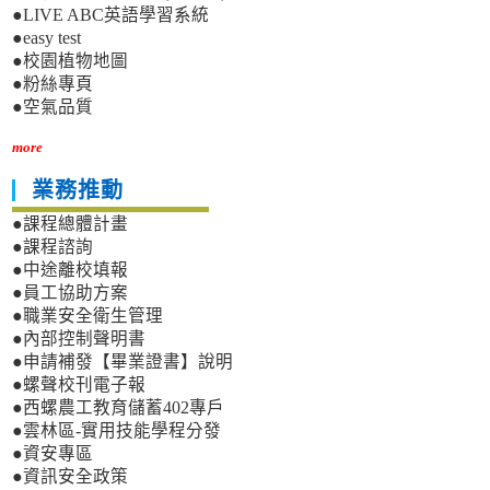
●LIVE ABC英語學習系統
●easy test
●校園植物地圖
●粉絲專頁
●空氣品質
more
業務推動
●課程總體計畫
●課程諮詢
●中途離校填報
●員工協助方案
●職業安全衛生管理
●內部控制聲明書
●申請補發【畢業證書】說明
●螺聲校刊電子報
●西螺農工教育儲蓄402專戶
●雲林區-實用技能學程分發
●資安專區
●資訊安全政策