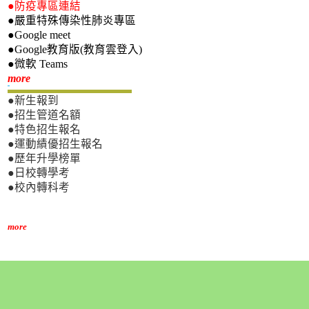
●防疫專區連結
●嚴重特殊傳染性肺炎專區
●Google meet
●Google教育版(教育雲登入)
●微軟 Teams
新生專區
more
●新生報到
●招生管道名額
●特色招生報名
●運動績優招生報名
●歷年升學榜單
●日校轉學考
●校內轉科考
more