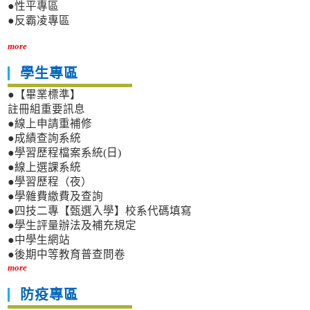
●性平專區
●反霸凌專區
more
學生專區
●【畢業標準】
註冊組重要訊息
●線上申請重補修
●成績查詢系統
●學習歷程檔案系統(日)
●線上選課系統
●學習歷程（夜）
●學雜費繳費及查詢
●四技二專【甄選入學】校系代碼填寫
●學生評量辦法及補充規定
●中學生網站
●後期中等教育普查問卷
more
防疫專區