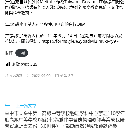
(一)由來自以色列的Meital，作為Taiwanit Dream LTD逐夢有限公
司創辦人，帶師長們深入淺出漫談以色列的國際教育思維、文化智
慧與科學教育。
(二)本講座主講人可全程使用中文並進行Q&A。
(三)請參加研習人員於 111 年 6 月 24 日（星期五）前將問卷填妥
並送出，問卷連結：https://forms.gle/e2ybadMj2ihNRF4y9。
附件
下載
瀏覽次數:
325
Post
Post
Post
hlvs203
2022-06-06
研習活動
author:
published:
category:
Read
上一篇文章
臺中市立臺中第一高級中等學校物理學科中心辦理110學年
more
度高級中等學校以縣(市)為夥伴學習群物理教師專業成長研
articles
習實施計畫乙份（如附件），鼓勵自然領域教師踴躍參