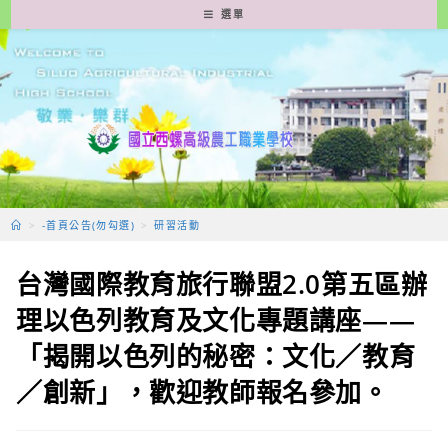
跳
選單
轉
至
主
要
內
容
>
-首頁公告(勿勾選)
>
研習活動
台灣國際教育旅行聯盟2.0第五區辦
理以色列教育及文化專題講座——
「揭開以色列的秘密：文化／教育
／創新」，歡迎教師報名參加。