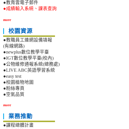
●教育雲電子郵件
●成績輸入系統、課表查詢
more
校園資源
●教職員工連網設備填報
(有線網路)
●newplus數位教學平臺
●IGT數位教學平臺(校內)
●公物維修通報系統(總務處)
●LIVE ABC英語學習系統
●easy test
●校園植物地圖
●粉絲專頁
●空氣品質
more
業務推動
●課程總體計畫