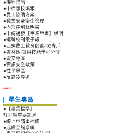
●課程諮詢
●中途離校填報
●員工協助方案
●職業安全衛生管理
●內部控制聲明書
●申請補發【畢業證書】說明
●螺聲校刊電子報
●西螺農工教育儲蓄402專戶
●雲林區-實用技能學程分發
●資安專區
●資訊安全政策
●性平專區
●反霸凌專區
more
學生專區
●【畢業標準】
註冊組重要訊息
●線上申請重補修
●成績查詢系統