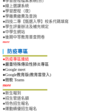
●學習歷程檔案系統(日)
●線上選課系統
●學習歷程（夜）
●學雜費繳費及查詢
●四技二專【甄選入學】校系代碼填寫
●學生評量辦法及補充規定
●中學生網站
●後期中等教育普查問卷
more
防疫專區
●防疫專區連結
●嚴重特殊傳染性肺炎專區
●Google meet
●Google教育版(教育雲登入)
●微軟 Teams
新生專區
more
●新生報到
●招生管道名額
●特色招生報名
●運動績優招生報名