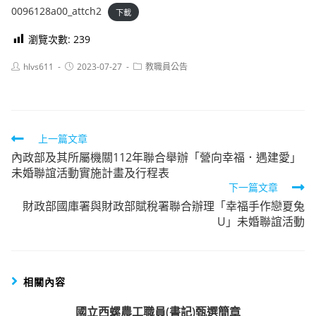
0096128a00_attch2
下載
瀏覽次數:
239
Post
Post
Post
hlvs611
2023-07-27
教職員公告
author:
published:
category:
Read
上一篇文章
內政部及其所屬機關112年聯合舉辦「營向幸福．遇建愛」
more
未婚聯誼活動實施計畫及行程表
articles
下一篇文章
財政部國庫署與財政部賦稅署聯合辦理「幸福手作戀夏兔
U」未婚聯誼活動
相關內容
國立西螺農工職員(書記)甄選簡章