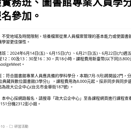
礎實務班、圖書館專業人員學
報名參加。
，不受地域及時間限制，培養檔案從業人員檔案管理的基本能力或使圖書
讓學習更佳彈性。
2024年6月14日(五)、6月15日(六) 、6月21日(五)、6月22日(六)週
0至12：00及13：30至16：30，共18小時，課程費用新臺幣(以下同)3,8
lgeMeet。
：符合圖書館專業人員應具備的學科學分，本期(7月-9月)將開設2門，
數位典藏與數位圖書館(3學分)」，課程費用為8,000元起。採非同步與同
為政大公企中心(台北市金華街187號) 。
：本中心採網路報名，請搜尋「政大公企中心」至各課程網頁進行課程查
9151分機2312彭小姐。
Post
-10
研習活動
category: