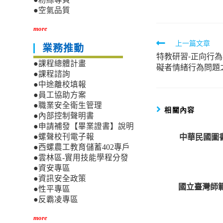
●空氣品質
more
Read
上一篇文章
業務推動
特教研習-正向行為
more
●課程總體計畫
礙者情緒行為問題
articles
●課程諮詢
●中途離校填報
●員工協助方案
●職業安全衛生管理
相關內容
●內部控制聲明書
●申請補發【畢業證書】說明
中華民國圖
●螺聲校刊電子報
●西螺農工教育儲蓄402專戶
●雲林區-實用技能學程分發
●資安專區
●資訊安全政策
國立臺灣師
●性平專區
●反霸凌專區
more