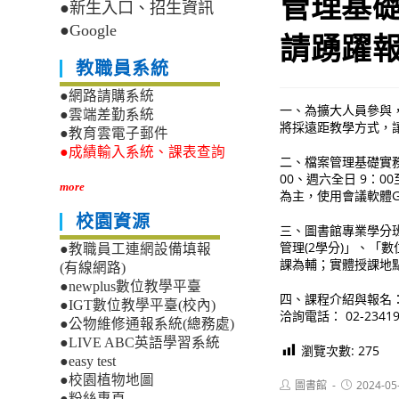
管理基
●新生入口、招生資訊
●Google
請踴躍
教職員系統
●網路請購系統
一、為擴大人員參與
●雲端差勤系統
將採遠距教學方式，
●教育雲電子郵件
●成績輸入系統、課表查詢
二、檔案管理基礎實務班：
00、週六全日 9：0
more
為主，使用會議軟體Goo
校園資源
三、圖書館專業學分班
管理(2學分)」、「
●教職員工連網設備填報
課為輔；實體授課地點
(有線網路)
●newplus數位教學平臺
四、課程介紹與報名
●IGT數位教學平臺(校內)
洽詢電話： 02-2341
●公物維修通報系統(總務處)
●LIVE ABC英語學習系統
瀏覽次數:
275
●easy test
●校園植物地圖
Post
Post
圖書館
2024-05
author:
published:
●粉絲專頁