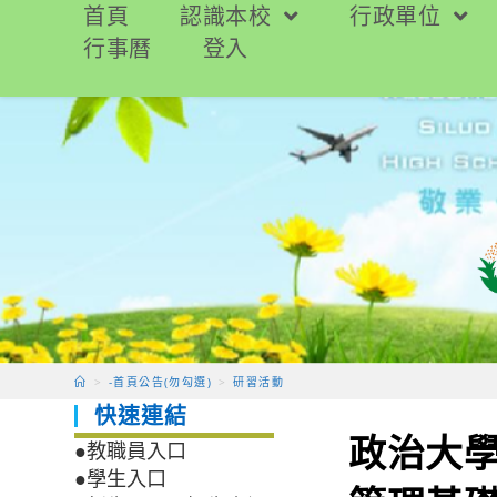
跳
首頁
認識本校
行政單位
轉
行事曆
登入
至
主
要
內
容
>
-首頁公告(勿勾選)
>
研習活動
快速連結
政治大學
●教職員入口
●學生入口