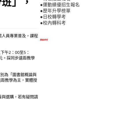
分班」，
●運動績優招生報名
●歷年升學榜單
●日校轉學考
●校內轉科考
館人員專業普及，課程
more
五下午2：00至5：
00元。採同步遠距教學
分別為「圖書館概論與
步遠距教學為主，實體授
看與選購，若有疑問請