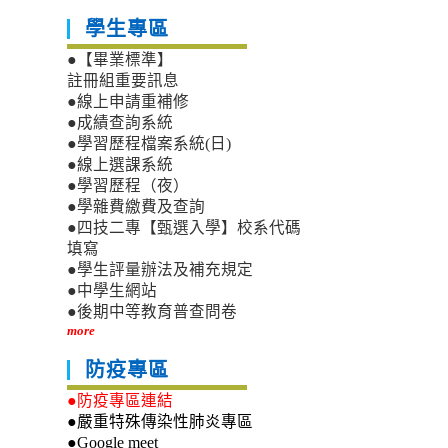
學生專區
●【畢業標準】
註冊組重要訊息
●線上申請重補修
●成績查詢系統
●學習歷程檔案系統(日)
●線上選課系統
●學習歷程（夜）
●學雜費繳費及查詢
●四技二專【甄選入學】校系代碼
填寫
●學生評量辦法及補充規定
●中學生網站
●後期中等教育普查問卷
more
防疫專區
●防疫專區連結
●嚴重特殊傳染性肺炎專區
●Google meet