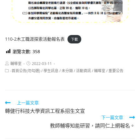
110-2木工職涯探索活動報名表
下載
瀏覽次數:
358
Post
Post
輔導室
2022-03-11
author:
published:
Post
-首頁公告(勿勾選)
/
學生訊息
/
未分類
/
活動資訊
/
輔導室
/
重要公告
category:
Read
上一篇文章
轉健行科技大學資訊工程系招生文宣
more
下一篇文章
articles
教師輔導知能研習，請同仁上網報名。