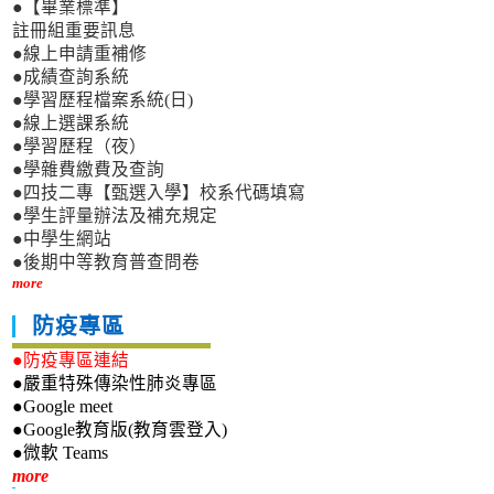
●【畢業標準】
註冊組重要訊息
●線上申請重補修
●成績查詢系統
●學習歷程檔案系統(日)
●線上選課系統
●學習歷程（夜）
●學雜費繳費及查詢
●四技二專【甄選入學】校系代碼填寫
●學生評量辦法及補充規定
●中學生網站
●後期中等教育普查問卷
more
防疫專區
●防疫專區連結
●嚴重特殊傳染性肺炎專區
●Google meet
●Google教育版(教育雲登入)
●微軟 Teams
新生專區
more