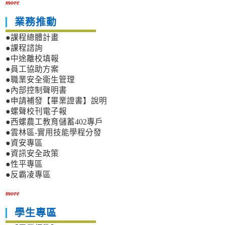
more
業務推動
●課程總體計畫
●課程諮詢
●中途離校填報
●員工協助方案
●職業安全衛生管理
●內部控制聲明書
●申請補發【畢業證書】說明
●螺聲校刊電子報
●西螺農工教育儲蓄402專戶
●雲林區-實用技能學程分發
●資安專區
●資訊安全政策
●性平專區
●反霸凌專區
more
學生專區