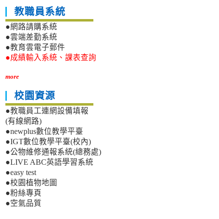
教職員系統
●網路請購系統
●雲端差勤系統
●教育雲電子郵件
●成績輸入系統、課表查詢
more
校園資源
●教職員工連網設備填報
(有線網路)
●newplus數位教學平臺
●IGT數位教學平臺(校內)
●公物維修通報系統(總務處)
●LIVE ABC英語學習系統
●easy test
●校園植物地圖
●粉絲專頁
●空氣品質