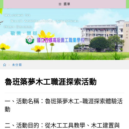
跳
選單
轉
至
主
要
內
容
>
未分類
魯班築夢木工職涯探索活動
一、活動名稱：魯班築夢木工–職涯探索體驗活
動
二、活動目的：從木工工具教學、木工建置與