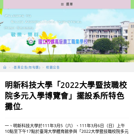
跳
選單
轉
至
主
要
內
容
>
-首頁公告(勿勾選)
>
校園公告
明新科技大學「2022大學暨技職校
院多元入學博覽會」擺設系所特色
攤位.
一、明新科技大學於111年3月5（六）、111年3月6日（日）上午
10點至下午17點於臺灣大學體育館參與「2022大學暨技職校院多元