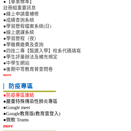
●【畢業標準】
註冊組重要訊息
●線上申請重補修
●成績查詢系統
●學習歷程檔案系統(日)
●線上選課系統
●學習歷程（夜）
●學雜費繳費及查詢
●四技二專【甄選入學】校系代碼填寫
●學生評量辦法及補充規定
●中學生網站
●後期中等教育普查問卷
more
防疫專區
●防疫專區連結
●嚴重特殊傳染性肺炎專區
●Google meet
●Google教育版(教育雲登入)
●微軟 Teams
新生專區
more