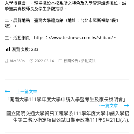
入學博覽會」，現場擺設本校系所之特色及入學管道諮詢攤位，誠
摯邀請貴校師長及學生參觀指導。
二、展覽地點：臺灣大學體育館（地址：台北市羅斯福路4段1
號）。
三、活動網頁：https：//www.testnews.com.tw/shibao/。
瀏覽次數:
283
Post
Post
Post
hlvs369a
2022-03-14
校園公告
/
活動資訊
author:
published:
category:
Read
上一篇文章
「開南大學111學年度大學申請入學暨考生及家長說明會」
more
下一篇文章
articles
國立陽明交通大學資訊工程學系111學年度大學申請入學招
生第二階段指定項目甄試日期更改為111年5月21日(六).