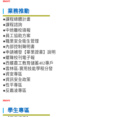
more
業務推動
●課程總體計畫
●課程諮詢
●中途離校填報
●員工協助方案
●職業安全衛生管理
●內部控制聲明書
●申請補發【畢業證書】說明
●螺聲校刊電子報
●西螺農工教育儲蓄402專戶
●雲林區-實用技能學程分發
●資安專區
●資訊安全政策
●性平專區
●反霸凌專區
more
學生專區