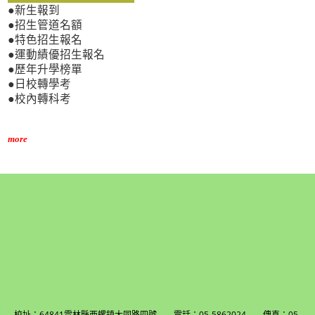
●新生報到
●招生管道名額
●特色招生報名
●運動績優招生報名
●歷年升學榜單
●日校轉學考
●校內轉科考
more
校址：64841雲林縣西螺鎮大同路四號 電話：05-5862024 傳真：05-