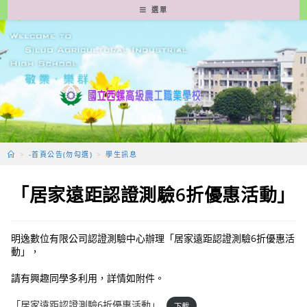
跳
選單
轉
至
主
要
內
容
>
-首頁公告(勿勾選)
>
學生訊息
「居家遠距認證測驗6折優惠活動」
明逸數位有限公司認證測驗中心辦理「居家遠距認證測驗6折優惠活
動」，
請有興趣同學多利用，詳情如附件。
「居家遠距認證測驗6折優惠活動」
下載