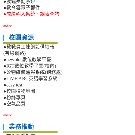
●雲端差勤系統
●教育雲電子郵件
●成績輸入系統、課表查詢
more
校園資源
●教職員工連網設備填報
(有線網路)
●newplus數位教學平臺
●IGT數位教學平臺(校內)
●公物維修通報系統(總務處)
●LIVE ABC英語學習系統
●easy test
●校園植物地圖
●粉絲專頁
●空氣品質
more
業務推動