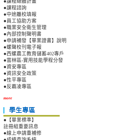
●課程總體計畫
●課程諮詢
●中途離校填報
●員工協助方案
●職業安全衛生管理
●內部控制聲明書
●申請補發【畢業證書】說明
●螺聲校刊電子報
●西螺農工教育儲蓄402專戶
●雲林區-實用技能學程分發
●資安專區
●資訊安全政策
●性平專區
●反霸凌專區
more
學生專區
●【畢業標準】
註冊組重要訊息
●線上申請重補修
●成績查詢系統