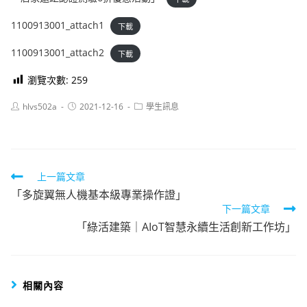
1100913001_attach1
下載
1100913001_attach2
下載
瀏覽次數:
259
Post
Post
Post
hlvs502a
2021-12-16
學生訊息
author:
published:
category:
Read
上一篇文章
「多旋翼無人機基本級專業操作證」
more
下一篇文章
articles
「綠活建築｜AIoT智慧永續生活創新工作坊」
相關內容