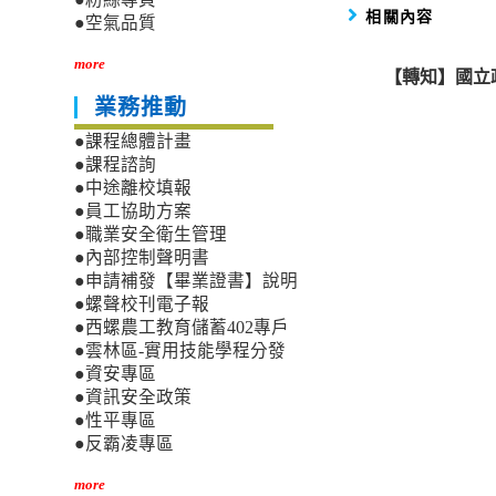
相關內容
●空氣品質
more
【轉知】國立
業務推動
●課程總體計畫
●課程諮詢
●中途離校填報
●員工協助方案
●職業安全衛生管理
●內部控制聲明書
●申請補發【畢業證書】說明
●螺聲校刊電子報
●西螺農工教育儲蓄402專戶
●雲林區-實用技能學程分發
●資安專區
●資訊安全政策
●性平專區
●反霸凌專區
more