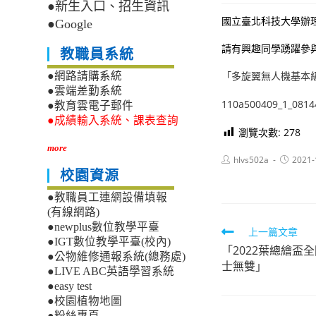
●新生入口、招生資訊
國立臺北科技大學辦
●Google
請有興趣同學踴躍參
教職員系統
「多旋翼無人機基本
●網路請購系統
●雲端差勤系統
110a500409_1_0814
●教育雲電子郵件
●成績輸入系統、課表查詢
瀏覽次數:
278
more
Post
Post
hlvs502a
2021-
author:
published
校園資源
●教職員工連網設備填報
(有線網路)
●newplus數位教學平臺
Read
上一篇文章
●IGT數位教學平臺(校內)
「2022葉總繪盃
more
●公物維修通報系統(總務處)
士無雙」
articles
●LIVE ABC英語學習系統
●easy test
●校園植物地圖
●粉絲專頁