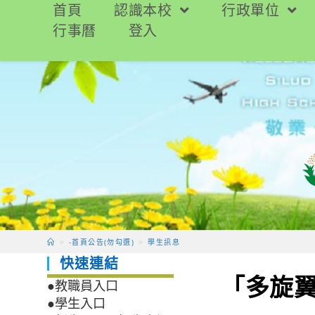
跳
首頁
認識本校
行政單位
轉
行事曆
登入
至
主
要
內
容
>
-首頁公告(勿勾選)
>
學生訊息
快速連結
「多旋
●教職員入口
●學生入口