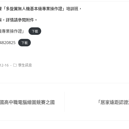
理「多旋翼無人機基本級專業操作證」培訓班，
與，詳情請參閱附件。
級專業操作證」
下載
4820825
下載
Post
12-16
學生訊息
:
category:
全國高中職電腦繪圖競賽之國
「居家遠距認證