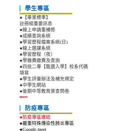
學生專區
●【畢業標準】
註冊組重要訊息
●線上申請重補修
●成績查詢系統
●學習歷程檔案系統(日)
●線上選課系統
●學習歷程（夜）
●學雜費繳費及查詢
●四技二專【甄選入學】校系代碼
填寫
●學生評量辦法及補充規定
●中學生網站
●後期中等教育普查問卷
more
防疫專區
●防疫專區連結
●嚴重特殊傳染性肺炎專區
●Google meet