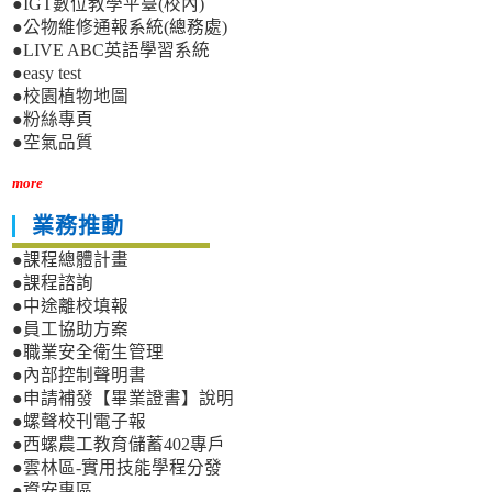
●IGT數位教學平臺(校內)
●公物維修通報系統(總務處)
●LIVE ABC英語學習系統
●easy test
●校園植物地圖
●粉絲專頁
●空氣品質
more
業務推動
●課程總體計畫
●課程諮詢
●中途離校填報
●員工協助方案
●職業安全衛生管理
●內部控制聲明書
●申請補發【畢業證書】說明
●螺聲校刊電子報
●西螺農工教育儲蓄402專戶
●雲林區-實用技能學程分發
●資安專區