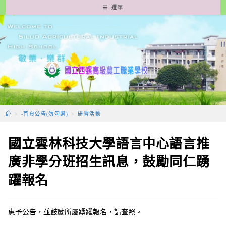
跳
選單
轉
至
主
要
內
容
>
-首頁公告(勿勾選)
>
研習活動
國立雲林科技大學語言中心語言推
廣非學分班招生訊息，鼓勵同仁踴
躍報名
惠予公告，並鼓勵所屬踴躍報名，請查照。