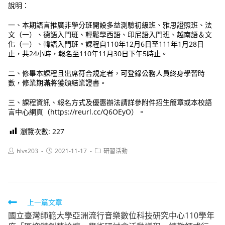
說明：
一、本期語言推廣非學分班開設多益測驗初級班、雅思證照班、法
文（一）、德語入門班、輕鬆學西語、印尼語入門班、越南語＆文
化（一）、韓語入門班。課程自110年12月6日至111年1月28日
止，共24小時，報名至110年11月30日下午5時止。
二、修畢本課程且出席符合規定者，可登錄公務人員終身學習時
數，修業期滿將獲頒結業證書。
三、課程資訊、報名方式及優惠辦法請詳參附件招生簡章或本校語
言中心網頁（https://reurl.cc/Q6OEyO）。
瀏覽次數:
227
Post
Post
Post
hlvs203
2021-11-17
研習活動
author:
published:
category:
Read
上一篇文章
國立臺灣師範大學亞洲流行音樂數位科技研究中心110學年
more