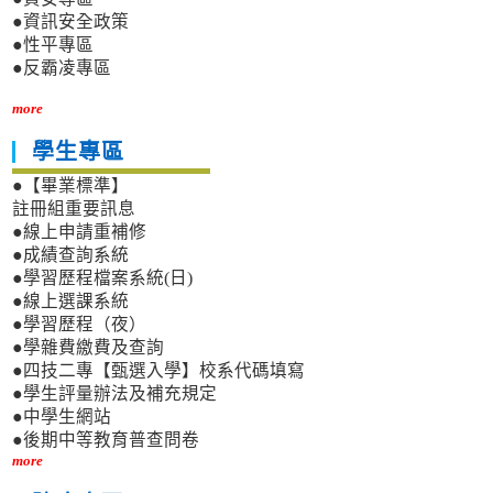
●資訊安全政策
●性平專區
●反霸凌專區
more
學生專區
●【畢業標準】
註冊組重要訊息
●線上申請重補修
●成績查詢系統
●學習歷程檔案系統(日)
●線上選課系統
●學習歷程（夜）
●學雜費繳費及查詢
●四技二專【甄選入學】校系代碼填寫
●學生評量辦法及補充規定
●中學生網站
●後期中等教育普查問卷
more