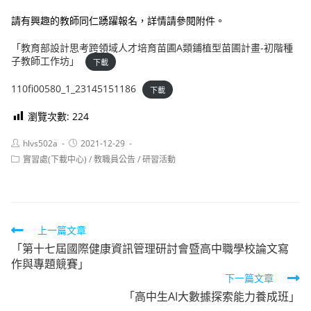
請有興趣的教師同仁踴躍報名，詳情請參閱附件。
「教育部設計思考跨領域人才培育苗圃A類鋪植型苗圃計畫-初階種
子教師工作坊」
下載
110fi00580_1_23145151186
下載
瀏覽次數:
224
Post
Post
hlvs502a
2021-12-29
author:
published:
Post
實習處(下載中心)
/
教職員公告
/
研習活動
category:
Read
上一篇文章
「第十七屆國際健康資訊管理研討會暨高中職學校論文寫
more
作與專題競賽」
articles
下一篇文章
「高中生AI大數據探索能力養成班」