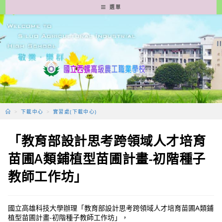
跳
選單
轉
至
主
要
內
容
>
下載中心
>
實習處(下載中心)
「教育部設計思考跨領域人才培育
苗圃A類鋪植型苗圃計畫-初階種子
教師工作坊」
國立高雄科技大學辦理「教育部設計思考跨領域人才培育苗圃A類鋪
植型苗圃計畫-初階種子教師工作坊」，