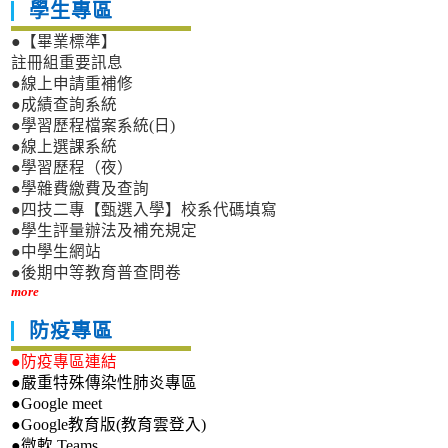
學生專區
●【畢業標準】
註冊組重要訊息
●線上申請重補修
●成績查詢系統
●學習歷程檔案系統(日)
●線上選課系統
●學習歷程（夜）
●學雜費繳費及查詢
●四技二專【甄選入學】校系代碼填寫
●學生評量辦法及補充規定
●中學生網站
●後期中等教育普查問卷
more
防疫專區
●防疫專區連結
●嚴重特殊傳染性肺炎專區
●Google meet
●Google教育版(教育雲登入)
●微軟 Teams