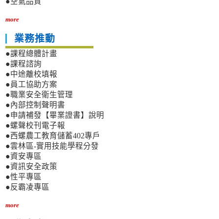
●空氣品質
more
業務推動
●課程總體計畫
●課程諮詢
●中途離校填報
●員工協助方案
●職業安全衛生管理
●內部控制聲明書
●申請補發【畢業證書】說明
●螺聲校刊電子報
●西螺農工教育儲蓄402專戶
●雲林區-實用技能學程分發
●資安專區
●資訊安全政策
●性平專區
●反霸凌專區
more