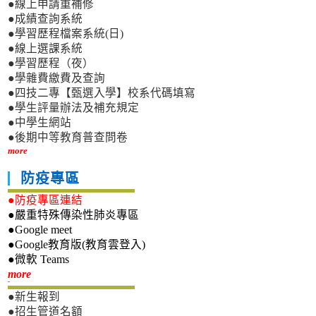
●線上申請重補修
●成績查詢系統
●學習歷程檔案系統(日)
●線上選課系統
●學習歷程（夜）
●學雜費繳費及查詢
●四技二專【甄選入學】校系代碼填寫
●學生評量辦法及補充規定
●中學生網站
●後期中等教育普查問卷
more
防疫專區
●防疫專區連結
●嚴重特殊傳染性肺炎專區
●Google meet
●Google教育版(教育雲登入)
●微軟 Teams
新生專區
more
●新生報到
●招生管道名額