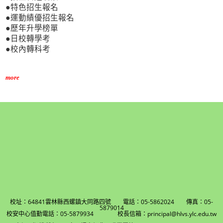
●特色招生報名
●運動績優招生報名
●歷年升學榜單
●日校轉學考
●校內轉科考
more
校址：64841雲林縣西螺鎮大同路四號 電話：05-5862024 傳真：05-
5879014
校安中心值勤電話：05-5879934 校長信箱：principal@hlvs.ylc.edu.tw