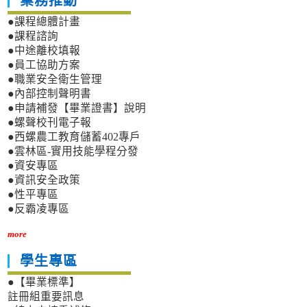
業務推動
●課程總體計畫
●課程諮詢
●中途離校填報
●員工協助方案
●職業安全衛生管理
●內部控制聲明書
●申請補發【畢業證書】說明
●螺聲校刊電子報
●西螺農工教育儲蓄402專戶
●雲林區-實用技能學程分發
●資安專區
●資訊安全政策
●性平專區
●反霸凌專區
more
學生專區
●【畢業標準】
註冊組重要訊息