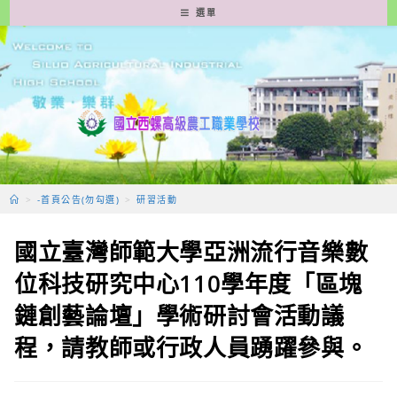
跳
選單
轉
至
主
要
內
容
>
-首頁公告(勿勾選)
>
研習活動
國立臺灣師範大學亞洲流行音樂數
位科技研究中心110學年度「區塊
鏈創藝論壇」學術研討會活動議
程，請教師或行政人員踴躍參與。