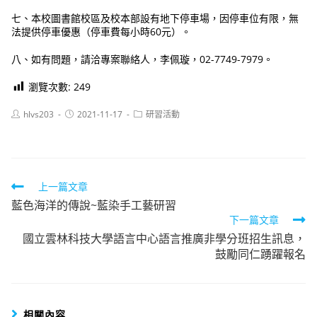
七、本校圖書館校區及校本部設有地下停車場，因停車位有限，無
法提供停車優惠（停車費每小時60元）。
八、如有問題，請洽專案聯絡人，李佩璇，02-7749-7979。
瀏覽次數:
249
Post
Post
Post
hlvs203
2021-11-17
研習活動
author:
published:
category:
Read
上一篇文章
藍色海洋的傳說~藍染手工藝研習
more
下一篇文章
articles
國立雲林科技大學語言中心語言推廣非學分班招生訊息，
鼓勵同仁踴躍報名
相關內容