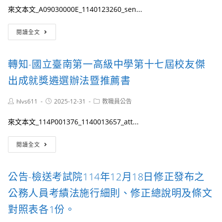
安
分
來文本文_A09030000E_1140123260_sen...
全
證、
衛
定
公
閱讀全文
生
居
告-
事
證
有
故
或
關
審
轉知-國立臺南第一高級中學第十七屆校友傑
居
中
議
住
小
出成就獎遴選辦法暨推薦書
小
證
學
組
情
教
作
Post
Post
Post
hlvs611
2025-12-31
教職員公告
形
師
author:
published:
業
category:
具
職
要
結
來文本文_114P001376_1140013657_att...
前
點」，
書」，
曾
並
業
轉
任
閱讀全文
自
配
知-
偏
民
合
國
遠
國
大
立
地
公告-檢送考試院114年12月18日修正發布之
115
陸
臺
區
年
委
南
幼
公務人員考績法施行細則、修正總說明及條文
1
員
第
兒
月
會
一
園
對照表各1份。
9
修
高
代
日