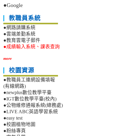
機
薦
●Google
份。
關
貴
學
單
教職員系統
校
位
約
畢
●網路請購系統
用
（結）
●雲端差勤系統
人
業
●教育雲電子郵件
員
之
●成績輸入系統、課表查詢
進
校
用
友
more
及
參
運
加
校園資源
用
遴
要
選。
●教職員工連網設備填報
點」
(有線網路)
第
●newplus數位教學平臺
3
●IGT數位教學平臺(校內)
點、
第
●公物維修通報系統(總務處)
4
●LIVE ABC英語學習系統
點、
●easy test
第
●校園植物地圖
6
●粉絲專頁
點，