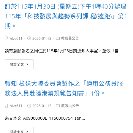
政
作
訂於115年1月30日 (星期五)下午1時40分辦理
院
獎
修
115年「科技發展與趨勢系列課 程(遠距)」第1
勵
正
要
期。
「全
點」，
國
業
軍
Post
Post
Post
hlvs611
2026-01-13
經
教職員公告
公
author:
published:
category:
本
教
部
請有意願報名之同仁於115年1月23日前通知人事室，並依「自...
員
於
工
中
轉
閱讀全文
待
華
知-
遇
民
行
支
國
政
給
轉知-檢送大陸委員會製作之「適用公務員服
115
院
要
年
人
務法人員赴陸港澳規範告知書」1份。
點」
1
事
第
月
行
四
Post
Post
Post
hlvs611
2026-01-13
教職員公告
14
政
author:
published:
點
category:
日
總
附
以
來文本文_A09000000E_1150000754_sen...
處
表
臺
公
八
教
轉
務
閱讀全文
「公