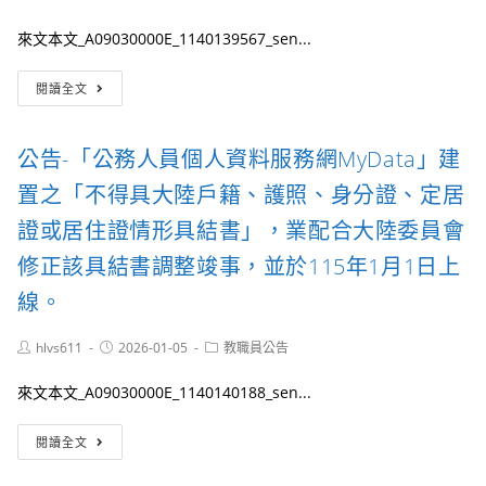
條
整
author:
published:
category:
規
職
及
定
來文本文_A09030000E_1140139567_sen...
員
第
先
退
67
派
轉
休
條
閱讀全文
代
知-
資
修
理
考
遣
正
並
選
撫
條
公告-「公務人員個人資料服務網MyData」建
依
部
卹
文，
限
「公
條
置之「不得具大陸戶籍、護照、身分證、定居
業
送
務
例」
經
審
人
（以
證或居住證情形具結書」，業配合大陸委員會
總
者，
員
下
統
其
修正該具結書調整竣事，並於115年1月1日上
考
簡
於
調
試
稱
114
線。
任
懶
退
年
後
人
撫
12
得
Post
Post
包」
Post
hlvs611
2026-01-05
條
教職員公告
月
以
author:
published:
category:
宣
例）
26
併
導
第
來文本文_A09030000E_1140140188_sen...
日
計
資
45
公
公
源
條
公
布。
閱讀全文
務
第
告-
人
4
「公
員