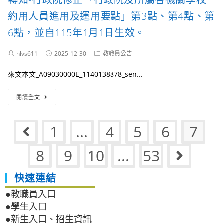
彰
公
第
師
務
約用人員進用及運用要點」第3點、第4點、第
2
大
人
項
55
6點，並自115年1月1日生效。
員
規
週
考
定
年
績
Post
Post
Post
hlvs611
2025-12-30
教職員公告
抵
傑
author:
published:
法
category:
免
出
施
來文本文_A09030000E_1140138878_sen...
修
校
行
習
友
細
教
轉
遴
閱讀全文
則、
育
知-
選
修
實
行
辦
正
習
政
法
1
...
4
5
6
7
總
Go to the previous page
者，
院
暨
說
得
修
推
明
否
正
8
9
10
...
53
薦
Go to 
及
依
「行
表，
條
規
政
敬
文
快速連結
定
院
請
對
提
及
轉
照
●教職員入口
敘
所
知
表
●學生入口
薪
屬
並
各
級。
各
●新生入口、招生資訊
推
1