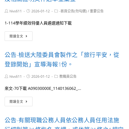
獻
爾
獎
（Michel
Post
Post
Post
hlvs611
2026-01-12
-首頁公告(勿勾選)
/
重要公告
得
author:
published:
Mayor）
category:
獎
博
1-114學年績效特優人員遴選通知下載
專
士
輯
蒞
本
閱讀全文
電
院
校
子
發
114
檔。
表
學
公告-檢送大陸委員會製作之「旅行平安，從
專
年
題
度
登錄開始」宣導海報1份。
演
績
講
效
Post
Post
Post
hlvs611
2026-01-12
教職員公告
特
author:
published:
category:
優
來文-70下載 A09030000E_1140136062_...
人
員
公
表
閱讀全文
告-
揚
檢
自
送
即
公告-有關現職公務人員依公務人員任用法施
大
日
陸
起