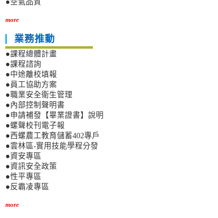
●空氣品質
並
自
more
115
年
業務推動
1
月
●課程總體計畫
1
●課程諮詢
日
●中途離校填報
生
●員工協助方案
效。
●職業安全衛生管理
●內部控制聲明書
●申請補發【畢業證書】說明
●螺聲校刊電子報
●西螺農工教育儲蓄402專戶
●雲林區-實用技能學程分發
●資安專區
●資訊安全政策
●性平專區
●反霸凌專區
more