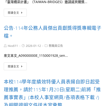
「臺灣橋梁計畫」（TAIWAN-BRIDGES）邀請諾貝爾獎...
則
差
澳
理
規
額
規
115
轉
定
補
範
年
閱讀全文
知-
各
助
告
「科
「臺
1
要
知
技
灣
份。
點
書」
發
公告-114年公務人員傑出貢獻獎得獎專輯電子
橋
自
1
展
梁
115
檔。
份。
與
計
年
趨
畫」
1
勢
Post
Post
Post
hlvs611
2026-01-12
教職員公告
（TAIWAN
月
系
author:
published:
category:
BRIDGES）
1
列
來文本文_A09000000E_1150001928_sen...
邀
日
課
請
生
程
公
諾
效。
(遠
閱讀全文
告-114
貝
距)」
年
爾
第
公
獎
1
本校114學年度績效特優人員表揚自即日起受
務
得
期。
人
主
理推薦，請於115年1月20日(星期二)前將「推
員
米
傑
歇
薦事實表」(本校人事室網頁/各項表格下載 /)
出
爾．
及相關證明文件送本室彙整
貢
梅