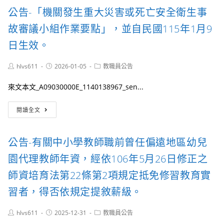
項
務
訓
公告-「機關發生重大災害或死亡安全衛生事
規
人
練
定
員
故審議小組作業要點」，並自民國115年1月9
進
解
個
修
釋
人
日生效。
法
令
資
第
1
料
Post
Post
15
Post
hlvs611
2026-01-05
教職員公告
份。
服
author:
published:
category:
條
務
所
來文本文_A09030000E_1140138967_sen...
網
定
MyData」
應
公
建
閱讀全文
繼
告-
置
續
「機
之
履
關
「不
公告-有關中小學教師職前曾任偏遠地區幼兒
行
發
得
服
生
具
園代理教師年資，經依106年5月26日修正之
務
重
大
義
大
師資培育法第22條第2項規定抵免修習教育實
陸
務
災
戶
習者，得否依規定提敘薪級。
期
害
籍、
間
或
護
一
死
Post
Post
Post
hlvs611
2025-12-31
照、
教職員公告
案
亡
author:
published:
category:
身