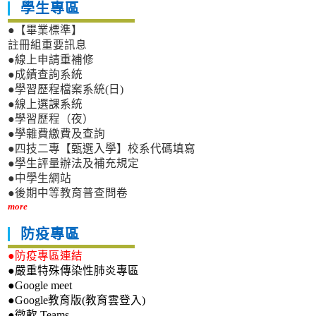
學生專區
●【畢業標準】
註冊組重要訊息
●線上申請重補修
●成績查詢系統
●學習歷程檔案系統(日)
●線上選課系統
●學習歷程（夜）
●學雜費繳費及查詢
●四技二專【甄選入學】校系代碼填寫
●學生評量辦法及補充規定
●中學生網站
●後期中等教育普查問卷
more
防疫專區
●防疫專區連結
●嚴重特殊傳染性肺炎專區
●Google meet
●Google教育版(教育雲登入)
●微軟 Teams