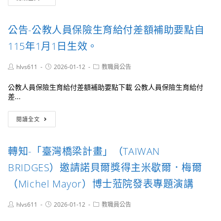
授
知-
人
教
國
檢
力
人
部
送
發
公告-公教人員保險生育給付差額補助要點自
員
字
大
展
婚
第
陸
學
115年1月1日生效。
喪
1146004599A
委
院
生
號
員
訂
育
Post
Post
Post
hlvs611
2026-01-12
教職員公告
令
會
於
author:
published:
category:
補
訂
製
115
助
公教人員保險生育給付差額補助要點下載 公教人員保險生育給付
定
作
年
表」，
差...
發
之
1
並
布，
「適
月
自
茲
公
用
30
閱讀全文
115
檢
告-
公
日
年
送
公
務
(星
1
發
教
員
期
轉知-「臺灣橋梁計畫」（TAIWAN
月
布
人
服
五)
1
令
員
務
下
BRIDGES）邀請諾貝爾獎得主米歇爾．梅爾
日
影
保
法
午
生
本
險
人
（Michel Mayor）博士蒞院發表專題演講
1
效。
及
生
員
時
行
育
赴
40
Post
Post
Post
hlvs611
2026-01-12
教職員公告
政
給
陸
分
author:
published:
category:
規
付
港
辦