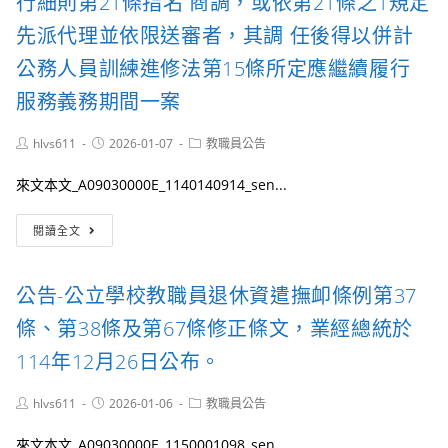
行細則第21條指名 商調，或依第21條之1規定
委
受
員
理
先派代理並依限送審者，其調 任後得以併計
會
推
公務人員訓練進修法第15條所定應繼續履行
製
薦，
作
請
服務義務期間一案
之
於
「旅
115
Post
Post
行
Post
hlvs611
2026-01-07
年
教職員公告
author:
published:
category:
平
1
安，
月
來文本文_A09030000E_1140140914_sen...
從
20
登
日
公
閱讀全文
錄
(星
告-
開
期
有
始」
二)
關
公告-公立學校教職員退休資遣撫卹條例第37
宣
前
現
導
將
職
條、第38條及第67條修正條文，業經總統於
海
「推
公
報
薦
務
114年12月26日公布。
1
事
人
份。
實
員
Post
Post
Post
hlvs611
2026-01-06
教職員公告
表」
依
author:
published:
category:
(本
公
來文本文_A09030000E_1150001098_sen...