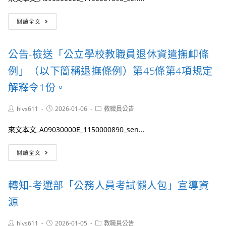
校
務
人
人
公
事
員
閱讀全文
告-
室
任
公
網
用
立
頁/
法
公告-檢送「公立學校教職員退休資遣撫卹條
學
各
施
校
項
行
例」（以下簡稱退撫條例）第45條第4項規定
教
表
細
職
解釋令1份。
格
則
員
下
第
退
載
21
Post
Post
Post
hlvs611
2026-01-06
教職員公告
休
/)
author:
published:
條
category:
資
及
指
來文本文_A09030000E_1150000890_sen...
遣
相
名
撫
關
商
公
卹
閱讀全文
證
調，
告-
條
明
或
檢
例
文
依
送
第
件
轉知-考選部「公務人員考試懶人包」宣導資
第
「公
37
送
21
立
條、
源
本
條
學
第
室
之
校
38
彙
1
Post
Post
Post
hlvs611
2026-01-05
教職員公告
教