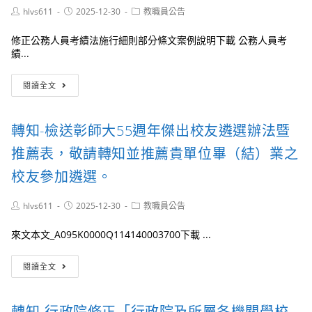
正
級
理
Post
Post
Post
hlvs611
2025-12-30
教職員公告
生
該
中
教
author:
published:
category:
效。
具
學
師
修正公務人員考績法施行細則部分條文案例說明下載 公務人員考
結
第
年
績...
書
十
資，
調
七
經
公
整
屆
依
閱讀全文
告-
竣
校
106
檢
事，
友
年
送
並
傑
5
轉知-檢送彰師大55週年傑出校友遴選辦法暨
考
於
出
月
試
115
成
推薦表，敬請轉知並推薦貴單位畢（結）業之
26
院
年
就
日
114
校友參加遴選。
1
獎
修
年
月
遴
正
12
1
選
之
Post
Post
Post
hlvs611
2025-12-30
教職員公告
月
日
author:
published:
辦
category:
師
18
上
法
資
來文本文_A095K0000Q114140003700下載 ...
日
線。
暨
培
修
推
育
轉
正
閱讀全文
薦
法
知-
發
書
第
檢
布
22
送
之
轉知-行政院修正「行政院及所屬各機關學校
條