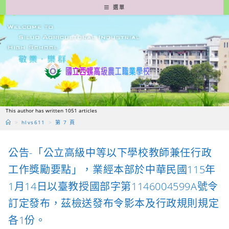
跳
選單
轉
至
主
要
內
容
This author has written 1051 articles
>
hlvs611
>
第 7 頁
公告-「公立高級中等以下學校教師兼任行政
工作獎勵要點」，業經本部於中華民國115年
1月14日以臺教授國部字第1146004599A號令
訂定發布，茲檢送發布令影本及行政規則規定
各1份。