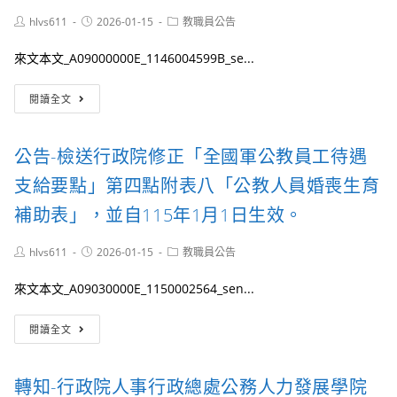
Post
Post
Post
hlvs611
2026-01-15
教職員公告
author:
published:
category:
來文本文_A09000000E_1146004599B_se...
公
閱讀全文
告-
「公
立
公告-檢送行政院修正「全國軍公教員工待遇
高
級
支給要點」第四點附表八「公教人員婚喪生育
中
等
補助表」，並自115年1月1日生效。
以
下
Post
Post
Post
hlvs611
2026-01-15
教職員公告
學
author:
published:
category:
校
來文本文_A09030000E_1150002564_sen...
教
師
公
兼
閱讀全文
告-
任
檢
行
送
政
轉知-行政院人事行政總處公務人力發展學院
行
工