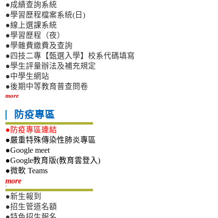
●成績查詢系統
●學習歷程檔案系統(日)
●線上選課系統
●學習歷程（夜）
●學雜費繳費及查詢
●四技二專【甄選入學】校系代碼填寫
●學生評量辦法及補充規定
●中學生網站
●後期中等教育普查問卷
more
防疫專區
●防疫專區連結
●嚴重特殊傳染性肺炎專區
●Google meet
●Google教育版(教育雲登入)
●微軟 Teams
新生專區
more
●新生報到
●招生管道名額
●特色招生報名