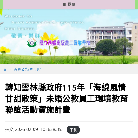
跳
選單
轉
至
主
要
內
容
>
-首頁公告(勿勾選)
轉知雲林縣政府115年「海線風情
甘甜散策」未婚公教員工環境教育
聯誼活動實施計畫
來文-2026-02-09T102638.353
下載