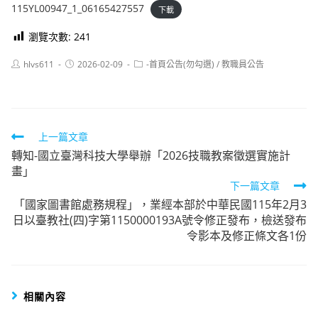
115YL00947_1_06165427557
下載
瀏覽次數:
241
Post
Post
Post
hlvs611
2026-02-09
-首頁公告(勿勾選)
/
教職員公告
author:
published:
category:
Read
上一篇文章
轉知-國立臺灣科技大學舉辦「2026技職教案徵選實施計
more
畫」
articles
下一篇文章
「國家圖書館處務規程」，業經本部於中華民國115年2月3
日以臺教社(四)字第1150000193A號令修正發布，檢送發布
令影本及修正條文各1份
相關內容