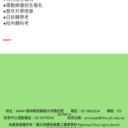
●運動績優招生報名
●歷年升學榜單
●日校轉學考
●校內轉科考
more
校址：64841雲林縣西螺鎮大同路四號 電話：05-5862024 傳真：05-
5879014
校安中心值勤電話：05-5879934 校長信箱：principal@hlvs.ylc.edu.tw
本網頁版權所有：國立西螺高級農工職業學校 National Siluo Agricultural