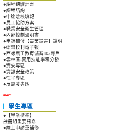
●課程總體計畫
●課程諮詢
●中途離校填報
●員工協助方案
●職業安全衛生管理
●內部控制聲明書
●申請補發【畢業證書】說明
●螺聲校刊電子報
●西螺農工教育儲蓄402專戶
●雲林區-實用技能學程分發
●資安專區
●資訊安全政策
●性平專區
●反霸凌專區
more
學生專區
●【畢業標準】
註冊組重要訊息
●線上申請重補修