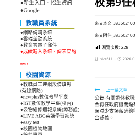
校第9任
●新生入口、招生資訊
●Google
教職員系統
來文本文_393502100U
●網路請購系統
來文附件_393502100U
●雲端差勤系統
●教育雲電子郵件
瀏覽次數:
228
●成績輸入系統、課表查詢
Post
Post
hlvs611
2026-0
author:
published:
more
校園資源
●教職員工連網設備填報
Read
上一篇文章
(有線網路)
公告-有關退休教
●newplus數位教學平臺
more
●IGT數位教學平臺(校內)
金再任政府機關編
articles
●公物維修通報系統(總務處)
願減少支領薪酬總
●LIVE ABC英語學習系統
金疑義。
●easy test
●校園植物地圖
●粉絲專頁