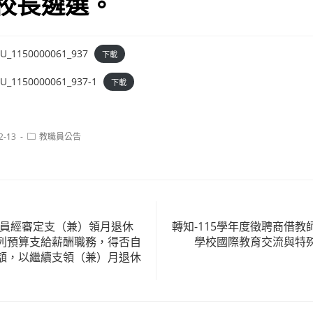
校長遴選。
_1150000061_937
下載
_1150000061_937-1
下載
Post
2-13
教職員公告
category:
職員經審定支（兼）領月退休
轉知-115學年度徵聘商借
列預算支給薪酬職務，得否自
學校國際教育交流與特
額，以繼續支領（兼）月退休