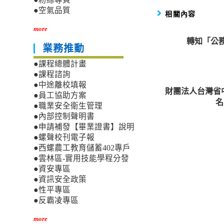
●空氣品質
相關內容
more
轉知「公務
業務推動
●課程總體計畫
●課程諮詢
●中途離校填報
財團法人台灣省
●員工協助方案
名
●職業安全衛生管理
●內部控制聲明書
●申請補發【畢業證書】說明
●螺聲校刊電子報
●西螺農工教育儲蓄402專戶
●雲林區-實用技能學程分發
●資安專區
●資訊安全政策
●性平專區
●反霸凌專區
more