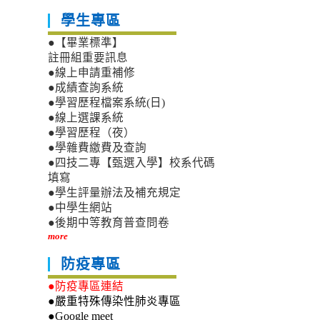
學生專區
●【畢業標準】
註冊組重要訊息
●線上申請重補修
●成績查詢系統
●學習歷程檔案系統(日)
●線上選課系統
●學習歷程（夜）
●學雜費繳費及查詢
●四技二專【甄選入學】校系代碼
填寫
●學生評量辦法及補充規定
●中學生網站
●後期中等教育普查問卷
more
防疫專區
●防疫專區連結
●嚴重特殊傳染性肺炎專區
●Google meet