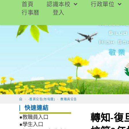
跳
首頁
認識本校
行政單位
轉
行事曆
登入
至
主
要
內
容
>
-首頁公告(勿勾選)
>
教職員公告
快速連結
轉知-
●教職員入口
●學生入口