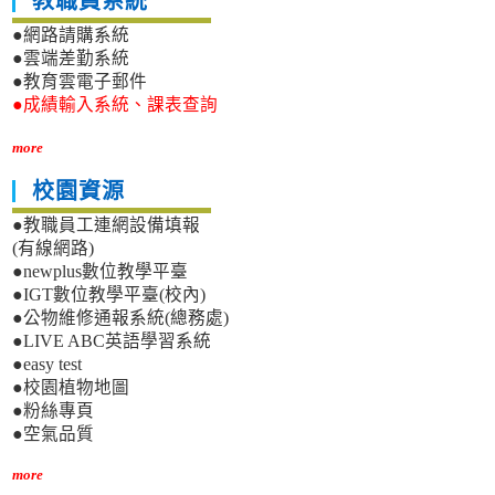
教職員系統
珮
學
●網路請購系統
惇
分
同
●雲端差勤系統
子
學
科
●教育雲電子郵件
錄
學
●成績輸入系統、課表查詢
取
與
國
工
more
立
程
臺
系
校園資源
北
●教職員工連網設備填報
科
技
(有線網路)
大
●newplus數位教學平臺
學
●IGT數位教學平臺(校內)
化
●公物維修通報系統(總務處)
學
●LIVE ABC英語學習系統
工
●easy test
程
●校園植物地圖
與
●粉絲專頁
生
●空氣品質
物
科
more
技