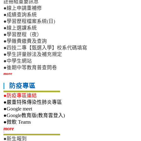
註冊組重要訊息
●線上申請重補修
●成績查詢系統
●學習歷程檔案系統(日)
●線上選課系統
●學習歷程（夜）
●學雜費繳費及查詢
●四技二專【甄選入學】校系代碼填寫
●學生評量辦法及補充規定
●中學生網站
●後期中等教育普查問卷
more
防疫專區
●防疫專區連結
●嚴重特殊傳染性肺炎專區
●Google meet
●Google教育版(教育雲登入)
●微軟 Teams
新生專區
more
●新生報到