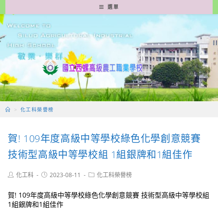
跳
選單
轉
至
主
要
內
容
>
化工科榮譽榜
賀! 109年度高級中等學校綠色化學創意競賽
技術型高級中等學校組 1組銀牌和1組佳作
Post
Post
Post
化工科
2023-08-11
化工科榮譽榜
author:
published:
category:
賀! 109年度高級中等學校綠色化學創意競賽 技術型高級中等學校組
1組銀牌和1組佳作