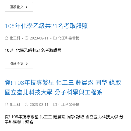
賀!
藝
等
閱讀全文
108
競
學
學
賽
校
年
化
組
108年化學乙級共21名考取證照
度
驗
1
工
組
組
業
Post
Post
得
Post
化工科
2023-08-11
銀
化工科榮譽榜
author:
published:
category:
類
優
牌
科
勝
和
108年化學乙級共21名考取證照
學
(第
1
生
9
組
108
閱讀全文
技
名)
佳
年
藝
作
化
競
學
賀! 108年技專繁星 化工三 鍾晨煜 同學 錄取
賽
乙
化
級
國立臺北科技大學 分子科學與工程系
驗
共
組
21
Post
Post
得
Post
化工科
2023-08-11
化工科榮譽榜
名
author:
published:
category:
金
考
手
賀! 108年技專繁星 化工三 鍾晨煜 同學 錄取 國立臺北科技大學 分
取
獎
子科學與工程系
證
(第
照