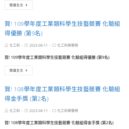
賀!
閱讀全文
109
年
度
賀! 109學年度工業類科學生技藝競賽 化驗組
高
級
得優勝 (第9名)
中
等
Post
Post
Post
化工科
2023-08-11
化工科榮譽榜
學
author:
published:
category:
校
賀! 109學年度工業類科學生技藝競賽 化驗組得優勝 (第9名)
綠
色
賀!
化
閱讀全文
109
學
學
創
年
意
賀! 108學年度工業類科學生技藝競賽 化驗組
度
競
工
賽
得金手獎 (第2名)
業
技
類
術
Post
Post
Post
化工科
2023-08-11
化工科榮譽榜
科
型
author:
published:
category:
學
高
賀! 108學年度工業類科學生技藝競賽 化驗組得金手獎 (第2名)
生
級
技
中