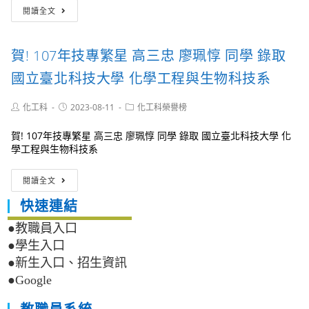
2
賀!
閱讀全文
名)
108
年
技
賀! 107年技專繁星 高三忠 廖珮惇 同學 錄取
專
繁
國立臺北科技大學 化學工程與生物科技系
星
化
Post
Post
Post
化工科
2023-08-11
化工科榮譽榜
工
author:
published:
category:
三
賀! 107年技專繁星 高三忠 廖珮惇 同學 錄取 國立臺北科技大學 化
鍾
學工程與生物科技系
晨
煜
賀!
同
閱讀全文
107
學
年
錄
快速連結
技
取
專
●教職員入口
國
繁
立
●學生入口
星
臺
●新生入口、招生資訊
高
北
●Google
三
科
忠
技
廖
大