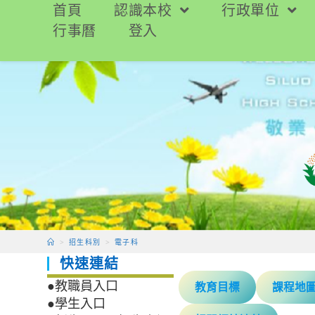
跳
首頁
認識本校
行政單位
轉
行事曆
登入
至
主
要
內
容
>
招生科別
>
電子科
快速連結
教育目標
課程地
●教職員入口
●學生入口