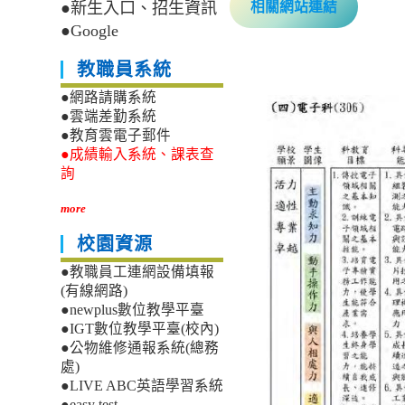
相關網站連結
●新生入口、招生資訊
●Google
教職員系統
●網路請購系統
●雲端差勤系統
●教育雲電子郵件
●成績輸入系統、課表查
詢
more
校園資源
●教職員工連網設備填報
(有線網路)
●newplus數位教學平臺
●IGT數位教學平臺(校內)
●公物維修通報系統(總務
處)
●LIVE ABC英語學習系統
●easy test