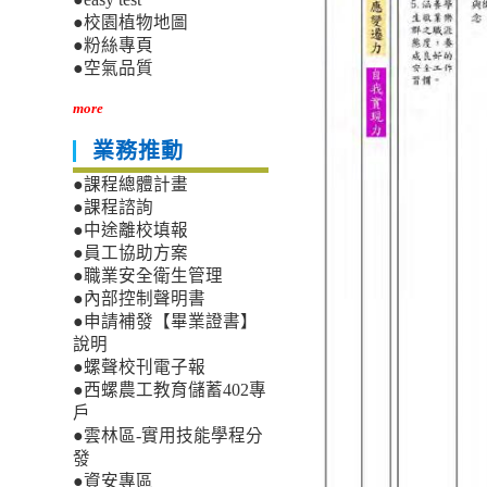
●校園植物地圖
●粉絲專頁
●空氣品質
more
業務推動
●課程總體計畫
●課程諮詢
●中途離校填報
●員工協助方案
●職業安全衛生管理
●內部控制聲明書
●申請補發【畢業證書】
說明
●螺聲校刊電子報
●西螺農工教育儲蓄402專
戶
●雲林區-實用技能學程分
發
●資安專區