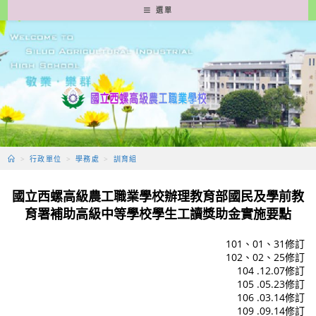
跳
選單
轉
至
主
要
內
容
>
行政單位
>
學務處
>
訓育組
國立西螺高級農工職業學校辦理教育部國民及學前教
育署
補助高級中等學校學生工讀獎助金
實施要點
101、01、31修訂
102、02、25修訂
104 .12.07修訂
105 .05.23修訂
106 .03.14修訂
109 .09.14修訂