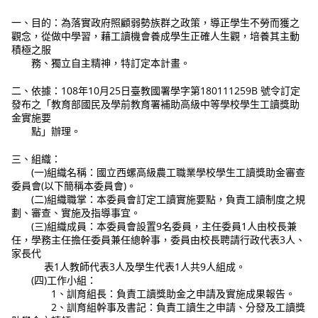
一、目的：為落實政府照顧弱勢族群之政策，導正學生不勞而獲之
觀念，從做中學習，藉工讀機會養成學生正確人生觀，培養其主動
積極之服
務、獨立自主精神，特訂定本計畫。
二、依據：108年10月25日臺教國署學字第180111259B 號令訂定
發布之「教育部國民及學前教育署補助高級中等學校學生工讀獎助
金實施要
點」辦理。
三、組織：
(一)組織名稱：國立西螺高級農工職業學校學生工讀獎助金審查
委員會(以下簡稱本委員會)。
(二)組織職掌：本委員會訂定工讀實施要點，負責工讀制度之規
劃、審查、實施及指導事宜。
(三)組織成員：本委員會設置9名委員，主任委員1人由校長兼
任，學務主任擔任委員兼任總幹事，委員由校長聘請行政代表3人、
家長代
表1人教師代表3人及學生代表1人共9人組成。
(四)工作小組：
1、訓育組長：負責工讀獎助金之申請及實施成果報告。
2、訓育組幹事及書記：負責工讀生之申請、分發及工讀獎