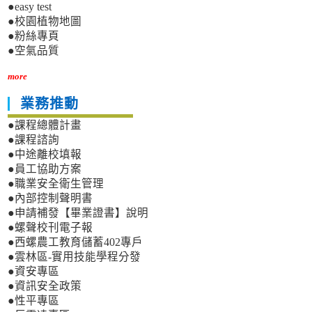
●easy test
●校園植物地圖
●粉絲專頁
●空氣品質
more
業務推動
●課程總體計畫
●課程諮詢
●中途離校填報
●員工協助方案
●職業安全衛生管理
●內部控制聲明書
●申請補發【畢業證書】說明
●螺聲校刊電子報
●西螺農工教育儲蓄402專戶
●雲林區-實用技能學程分發
●資安專區
●資訊安全政策
●性平專區