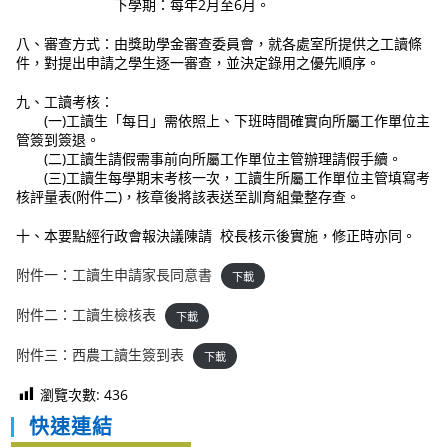
下學期：每年2月至6月。
八、審查方式：由獎助學金審查委員會，就各處室所提供之工讀條
件，對提出申請之學生逐一審查，並決定錄用之優先順序。
九、工讀考核：
(一)工讀生「每日」需依照上、下班時間確實向所屬工作單位主
管簽到簽退。
(二)工讀生請假需事前向所屬工作單位主管辦理請假手續。
(三)工讀生每學期末考核一次，工讀生所屬工作單位主管填寫考
核評量表(附件二)，核章後將該表送至訓育組彙整存查。
十、本要點經行政會報決議陳請 校長核示後實施，修正時亦同。
附件一：工讀生申請家長同意書
下載
附件二：工讀生檢核表
下載
附件三：西農工讀生簽到表
下載
瀏覽次數:
436
快速連結