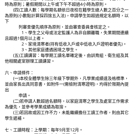
時為原則；暑假期間以上午或下午不超過4小時為原則。
(四)工讀人數：每學期名額依日夜校在籍學生總人數之百分之一
為原則(小數點計算採四捨五入法)，申請學生如超過規定名額時，以
下
列審查優先順序為原則，並由審查委員會核定之。
1、學生之父母或法定監護人為非自願離職，失業期間連續
且超過1個月以上者。
2、家境清寒者(持有低收入戶或中低收入戶證明者優先)。
3、其他家庭遭遇困境之學生。
(五)工讀講習：每學期工讀名單確定後，由訓育組、衛生組及其
他相關處室辦理工讀講習。
六、申請條件：
(一)本校全體學生除三年級下學期外，凡學業成績達及格標準，
並由家長出具同意書，如附件一(需檢附清寒證明)，均得於限期內提
出
申請。
(二)若申請人數超過名額時，以家庭清寒之學生及處室工作需求
為優先，並參考學業成績為取捨。
(三)若因故或因工作不力，未能繼續擔任工讀工作者，則由其它
學生遞補。
七、工讀時程：上學期：每年9月至12月。