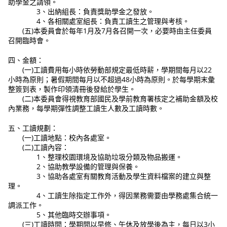
助學金之請領。
3、出納組長：負責獎助學金之發放。
4、各相關處室組長：負責工讀生之管理與考核。
(五)本委員會於每年1月及7月各召開一次，必要時由主任委員
召開臨時會。
四、金額：
(一)工讀費用每小時依勞動部規定最低時薪，學期間每月以22
小時為原則；暑假期間每月以不超過48小時為原則。於每學期末彙
整簽到表，製作印領清冊後發給於學生。
(二)本委員會得視教育部國民及學前教育署核定之補助金額及校
內業務，每學期彈性調整工讀生人數及工讀時數。
五、工讀規劃：
(一)工讀地點：校內各處室。
(二)工讀內容：
1、整理校園環境及協助垃圾分類及物品搬運。
2、協助教學設備的管理與保養。
3、協助各處室有關教育活動及學生資料檔案的建立與整
理。
4、工讀生除指定工作外，得因業務需要由學務處集合統一
調派工作。
5、其他臨時交辦事項。
(三)工讀時間：學期間以早修、午休及放學後為主，每日以3小