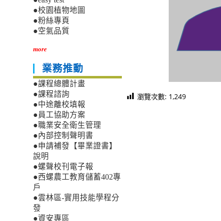
●校園植物地圖
●粉絲專頁
●空氣品質
more
業務推動
●課程總體計畫
●課程諮詢
瀏覽次數:
1,249
●中途離校填報
●員工協助方案
●職業安全衛生管理
●內部控制聲明書
●申請補發【畢業證書】
說明
●螺聲校刊電子報
●西螺農工教育儲蓄402專
戶
●雲林區-實用技能學程分
發
●資安專區