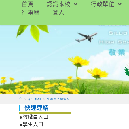
跳
首頁
認識本校
行政單位
轉
行事曆
登入
至
主
要
內
容
>
招生科別
>
生物產業機電科
快速連結
●教職員入口
●學生入口