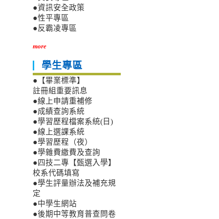
●資訊安全政策
●性平專區
●反霸凌專區
more
學生專區
●【畢業標準】
註冊組重要訊息
●線上申請重補修
●成績查詢系統
●學習歷程檔案系統(日)
●線上選課系統
●學習歷程（夜）
●學雜費繳費及查詢
●四技二專【甄選入學】
校系代碼填寫
●學生評量辦法及補充規
定
●中學生網站
●後期中等教育普查問卷