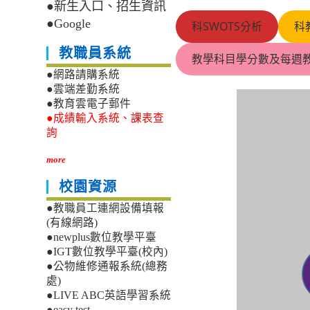
●新生入口、招生資訊
●Google
科SWOTS分析
科
教職員系統
教學科目學分數及每週
●網路請購系統
●雲端差勤系統
●教育雲電子郵件
●成績輸入系統、課表查
詢
more
校園資源
●教職員工連網設備填報
(有線網路)
●newplus數位教學平臺
●IGT數位教學平臺(校內)
●公物維修通報系統(總務
處)
●LIVE ABC英語學習系統
●easy test