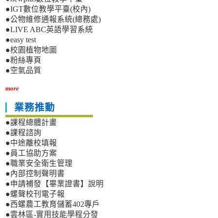
●IGT數位教學平臺(校內)
●公物維修通報系統(總務處)
●LIVE ABC英語學習系統
●easy test
●校園植物地圖
●粉絲專頁
●空氣品質
more
業務推動
●課程總體計畫
●課程諮詢
●中途離校填報
●員工協助方案
●職業安全衛生管理
●內部控制聲明書
●申請補發【畢業證書】說明
●螺聲校刊電子報
●西螺農工教育儲蓄402專戶
●雲林區-實用技能學程分發