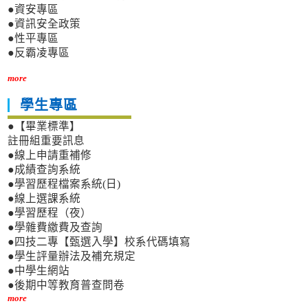
●資安專區
●資訊安全政策
●性平專區
●反霸凌專區
more
學生專區
●【畢業標準】
註冊組重要訊息
●線上申請重補修
●成績查詢系統
●學習歷程檔案系統(日)
●線上選課系統
●學習歷程（夜）
●學雜費繳費及查詢
●四技二專【甄選入學】校系代碼填寫
●學生評量辦法及補充規定
●中學生網站
●後期中等教育普查問卷
more