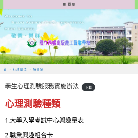
跳
選單
轉
至
主
要
內
容
>
行政單位
>
輔導室
學生心理測驗服務實施辦法
下載
心理測驗種類
1.大學入學考試中心興趣量表
2.職業興趣組合卡