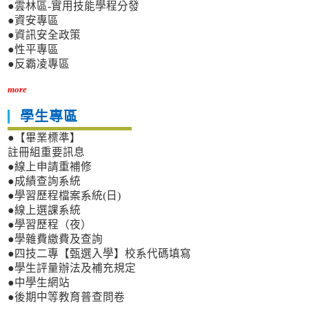
●雲林區-實用技能學程分發
●資安專區
●資訊安全政策
●性平專區
●反霸凌專區
more
學生專區
●【畢業標準】
註冊組重要訊息
●線上申請重補修
●成績查詢系統
●學習歷程檔案系統(日)
●線上選課系統
●學習歷程（夜）
●學雜費繳費及查詢
●四技二專【甄選入學】校系代碼填寫
●學生評量辦法及補充規定
●中學生網站
●後期中等教育普查問卷