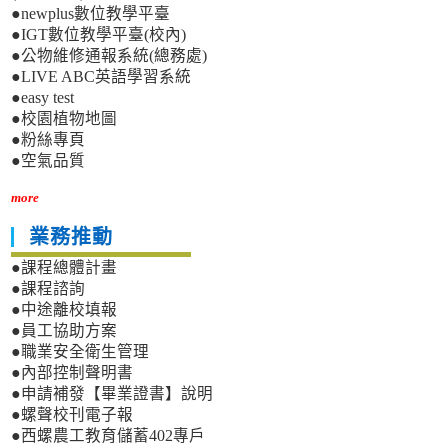
●newplus數位教學平臺
●IGT數位教學平臺(校內)
●公物維修通報系統(總務處)
●LIVE ABC英語學習系統
●easy test
●校園植物地圖
●粉絲專頁
●空氣品質
more
業務推動
●課程總體計畫
●課程諮詢
●中途離校填報
●員工協助方案
●職業安全衛生管理
●內部控制聲明書
●申請補發【畢業證書】說明
●螺聲校刊電子報
●西螺農工教育儲蓄402專戶