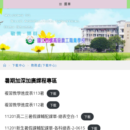
跳
選單
轉
至
主
要
內
容
>
下載中心
>
教務處(下載中心)
暑期加深加廣課程專區
複習教學進度表113暑
下載
複習教學進度表112暑
下載
11201高二三暑假課輔配課單-總表空白-1
下載
11201新生暑假課輔配課單-各科總表-2-0615
下載