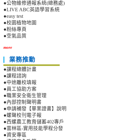
●公物維修通報系統(總務處)
●LIVE ABC英語學習系統
●easy test
●校園植物地圖
●粉絲專頁
●空氣品質
more
業務推動
●課程總體計畫
●課程諮詢
●中途離校填報
●員工協助方案
●職業安全衛生管理
●內部控制聲明書
●申請補發【畢業證書】說明
●螺聲校刊電子報
●西螺農工教育儲蓄402專戶
●雲林區-實用技能學程分發
●資安專區