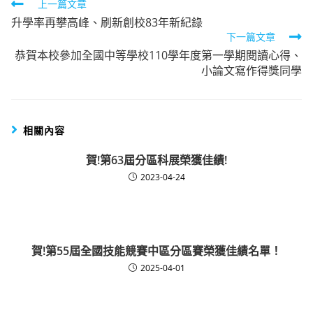
Read
上一篇文章
升學率再攀高峰、刷新創校83年新紀錄
more
下一篇文章
articles
恭賀本校參加全國中等學校110學年度第一學期閱讀心得、
小論文寫作得獎同學
相關內容
賀!第63屆分區科展榮獲佳績!
2023-04-24
賀!第55屆全國技能競賽中區分區賽榮獲佳績名單！
2025-04-01