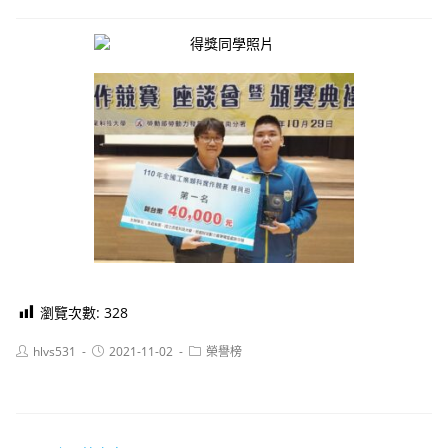
瀏覽次數:
328
Post
Post
Post
hlvs531
2021-11-02
榮譽榜
author:
published:
category: