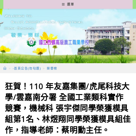
跳
選單
轉
至
主
要
內
容
>
-首頁公告(勿勾選)
>
榮譽榜
狂賀！110 年友嘉集團/虎尾科技大
學/雲嘉南分署 全國工業類科實作
競賽，機械科 張宇傑同學榮獲模具
組第1名、林煜翔同學榮獲模具組佳
作，指導老師：蔡明勳主任。