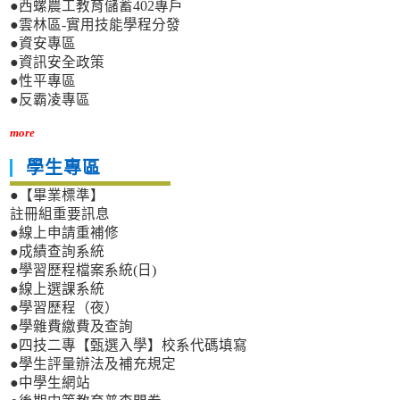
●西螺農工教育儲蓄402專戶
●雲林區-實用技能學程分發
●資安專區
●資訊安全政策
●性平專區
●反霸凌專區
more
學生專區
●【畢業標準】
註冊組重要訊息
●線上申請重補修
●成績查詢系統
●學習歷程檔案系統(日)
●線上選課系統
●學習歷程（夜）
●學雜費繳費及查詢
●四技二專【甄選入學】校系代碼填寫
●學生評量辦法及補充規定
●中學生網站