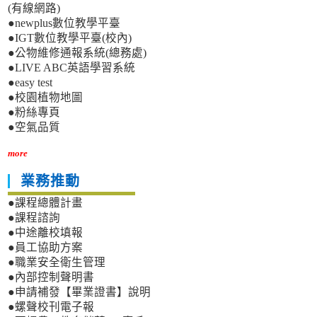
(有線網路)
●newplus數位教學平臺
●IGT數位教學平臺(校內)
●公物維修通報系統(總務處)
●LIVE ABC英語學習系統
●easy test
●校園植物地圖
●粉絲專頁
●空氣品質
more
業務推動
●課程總體計畫
●課程諮詢
●中途離校填報
●員工協助方案
●職業安全衛生管理
●內部控制聲明書
●申請補發【畢業證書】說明
●螺聲校刊電子報