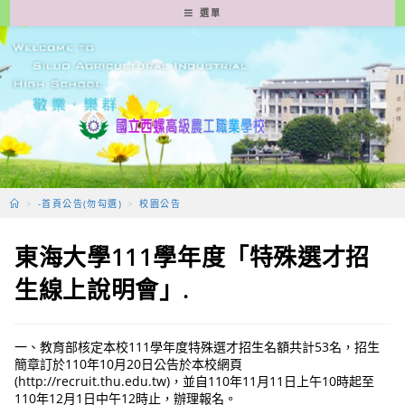
跳
選單
轉
至
主
要
內
容
>
-首頁公告(勿勾選)
>
校園公告
東海大學111學年度「特殊選才招
生線上說明會」.
一、教育部核定本校111學年度特殊選才招生名額共計53名，招生
簡章訂於110年10月20日公告於本校網頁
(http://recruit.thu.edu.tw)，並自110年11月11日上午10時起至
110年12月1日中午12時止，辦理報名。