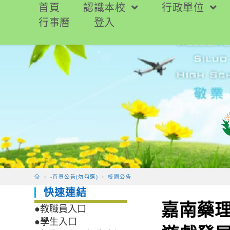
跳
首頁
認識本校
行政單位
轉
行事曆
登入
至
主
要
內
容
>
-首頁公告(勿勾選)
>
校園公告
快速連結
嘉南藥
●教職員入口
●學生入口