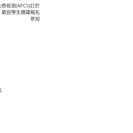
檢測(APCS)訂於
辦，歡迎學生踴躍報名
參加
生