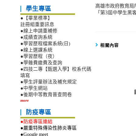
高雄市政府教育局
more
學生專區
「第3屆中學生黑
articles
●【畢業標準】
註冊組重要訊息
●線上申請重補修
●成績查詢系統
●學習歷程檔案系統(日)
相關內容
●線上選課系統
●學習歷程（夜）
●學雜費繳費及查詢
●四技二專【甄選入學】校系代碼
填寫
●學生評量辦法及補充規定
●中學生網站
●後期中等教育普查問卷
more
防疫專區
●防疫專區連結
●嚴重特殊傳染性肺炎專區
●Google meet