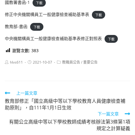
國教署書函-1
下載
修正中央機關構員工一般健康檢查補助基準表
下載
教育部-書函
下載
中央機關構員工一般健康檢查補助基準表修正對照表
下載
瀏覽次數:
383
Post
Post
Post
hlvs611
2021-10-07
教職員公告
/
重要公告
author:
published:
category:
Read
上一篇文章
教育部修正「國立高級中等以下學校教育人員健康檢查補
more
助原則」，自111年1月1日生效
articles
下一篇文章
有關公立高級中等以下學校教師成績考核辦法第3條第1項
規定之計算疑義