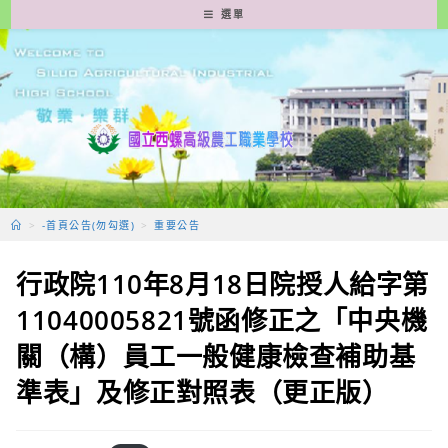
跳
選單
轉
至
主
要
內
容
>
-首頁公告(勿勾選)
>
重要公告
行政院110年8月18日院授人給字第
11040005821號函修正之「中央機
關（構）員工一般健康檢查補助基
準表」及修正對照表（更正版）