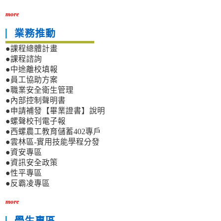
more
業務推動
●課程總體計畫
●課程諮詢
●中途離校填報
●員工協助方案
●職業安全衛生管理
●內部控制聲明書
●申請補發【畢業證書】說明
●螺聲校刊電子報
●西螺農工教育儲蓄402專戶
●雲林區-實用技能學程分發
●資安專區
●資訊安全政策
●性平專區
●反霸凌專區
more