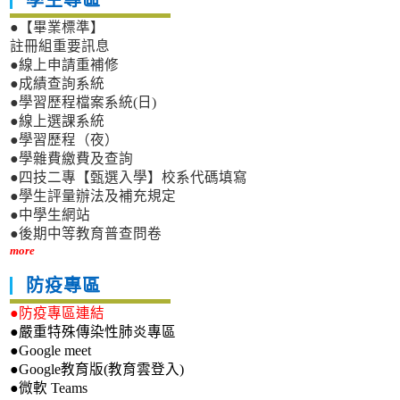
學生專區
●【畢業標準】
註冊組重要訊息
●線上申請重補修
●成績查詢系統
●學習歷程檔案系統(日)
●線上選課系統
●學習歷程（夜）
●學雜費繳費及查詢
●四技二專【甄選入學】校系代碼填寫
●學生評量辦法及補充規定
●中學生網站
●後期中等教育普查問卷
more
防疫專區
●防疫專區連結
●嚴重特殊傳染性肺炎專區
●Google meet
●Google教育版(教育雲登入)
●微軟 Teams