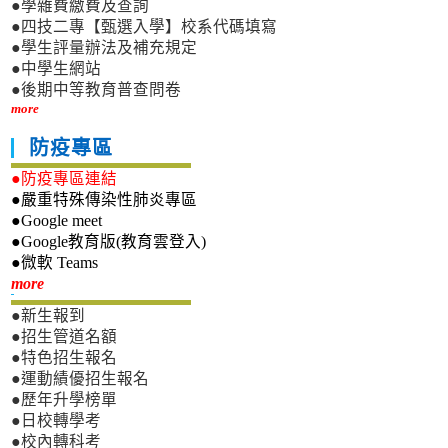
●學雜費繳費及查詢
●四技二專【甄選入學】校系代碼填寫
●學生評量辦法及補充規定
●中學生網站
●後期中等教育普查問卷
more
防疫專區
●防疫專區連結
●嚴重特殊傳染性肺炎專區
●Google meet
●Google教育版(教育雲登入)
●微軟 Teams
新生專區
more
●新生報到
●招生管道名額
●特色招生報名
●運動績優招生報名
●歷年升學榜單
●日校轉學考
●校內轉科考