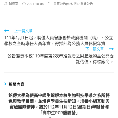
Post
Post
Post
輔導室
2021-10-06
-首頁公告(勿勾選)
/
重要公告
author:
published:
category:
Read
上一篇文章
111年1月1日起，聘僱人員曾服務於政府機關（構）、公立
more
學校之全時專任人員年資，得採計為公務人員休假年資
articles
下一篇文章
公告變賣本校110年度第2次奉准報廢之財產及物品公開委
託估價，得標廠商。
相關內容
銘傳大學為使高中師生瞭解本校生物科技學系之系所特
色與教學目標，並增進學員生技新知，培養小組互動與
實驗團隊精神，將於112年11月12日(星期日)舉辦營隊
「高中生PCR體驗營」