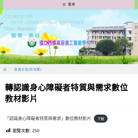
跳
選單
轉
至
主
要
內
容
>
-首頁公告(勿勾選)
轉認識身心障礙者特質與需求數位
教材影片
「認識身心障礙者特質與需求」數位教材影片
下載
瀏覽次數:
250