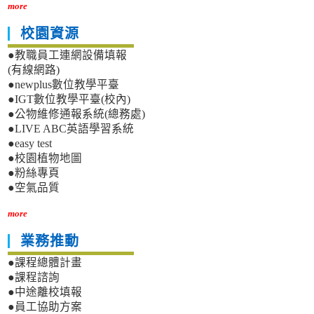
more
校園資源
●教職員工連網設備填報
(有線網路)
●newplus數位教學平臺
●IGT數位教學平臺(校內)
●公物維修通報系統(總務處)
●LIVE ABC英語學習系統
●easy test
●校園植物地圖
●粉絲專頁
●空氣品質
more
業務推動
●課程總體計畫
●課程諮詢
●中途離校填報
●員工協助方案