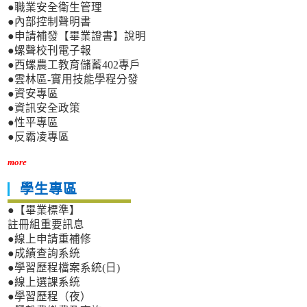
●職業安全衛生管理
●內部控制聲明書
●申請補發【畢業證書】說明
●螺聲校刊電子報
●西螺農工教育儲蓄402專戶
●雲林區-實用技能學程分發
●資安專區
●資訊安全政策
●性平專區
●反霸凌專區
more
學生專區
●【畢業標準】
註冊組重要訊息
●線上申請重補修
●成績查詢系統
●學習歷程檔案系統(日)
●線上選課系統
●學習歷程（夜）