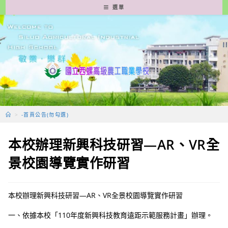
跳
選單
轉
至
主
要
內
容
>
-首頁公告(勿勾選)
本校辦理新興科技研習—AR、VR全
景校園導覽實作研習
本校辦理新興科技研習—AR、VR全景校園導覽實作研習
一、依據本校「110年度新興科技教育遠距示範服務計畫」辦理。