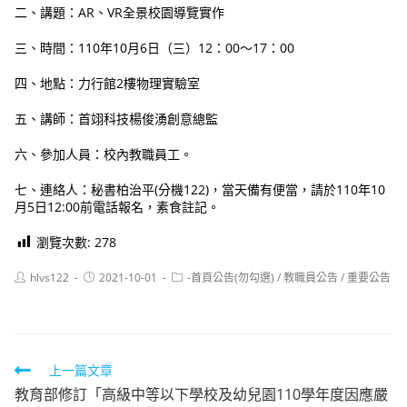
二、講題：AR、VR全景校園導覽實作
三、時間：110年10月6日（三）12：00～17：00
四、地點：力行館2樓物理實驗室
五、講師：首翊科技楊俊湧創意總監
六、參加人員：校內教職員工。
七、連絡人：秘書柏治平(分機122)，當天備有便當，請於110年10
月5日12:00前電話報名，素食註記。
瀏覽次數:
278
Post
Post
Post
hlvs122
2021-10-01
-首頁公告(勿勾選)
/
教職員公告
/
重要公告
author:
published:
category:
Read
上一篇文章
教育部修訂「高級中等以下學校及幼兒園110學年度因應嚴
more