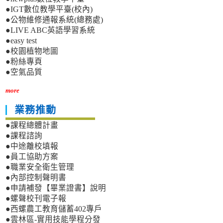
●IGT數位教學平臺(校內)
●公物維修通報系統(總務處)
●LIVE ABC英語學習系統
●easy test
●校園植物地圖
●粉絲專頁
●空氣品質
more
業務推動
●課程總體計畫
●課程諮詢
●中途離校填報
●員工協助方案
●職業安全衛生管理
●內部控制聲明書
●申請補發【畢業證書】說明
●螺聲校刊電子報
●西螺農工教育儲蓄402專戶
●雲林區-實用技能學程分發