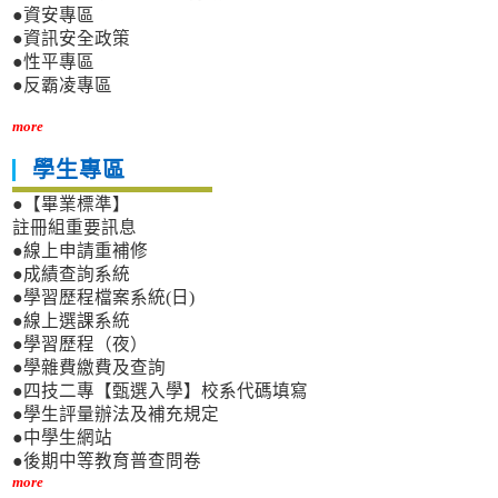
●資安專區
●資訊安全政策
●性平專區
●反霸凌專區
more
學生專區
●【畢業標準】
註冊組重要訊息
●線上申請重補修
●成績查詢系統
●學習歷程檔案系統(日)
●線上選課系統
●學習歷程（夜）
●學雜費繳費及查詢
●四技二專【甄選入學】校系代碼填寫
●學生評量辦法及補充規定
●中學生網站
●後期中等教育普查問卷
more