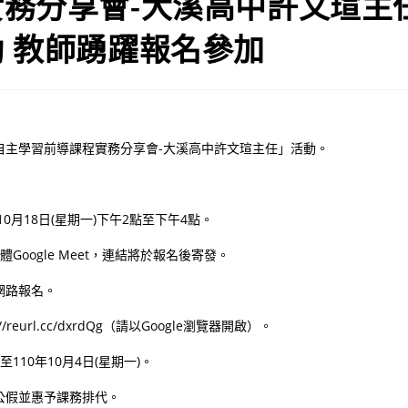
務分享會-大溪高中許文瑄主
 教師踴躍報名參加
自主學習前導課程實務分享會-大溪高中許文瑄主任」活動。
10月18日(星期一)下午2點至下午4點。
體Google Meet，連結將於報名後寄發。
網路報名。
//reurl.cc/dxrdQg（請以Google瀏覽器開啟）。
至110年10月4日(星期一)。
公假並惠予課務排代。