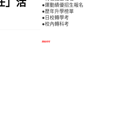
任」活
●運動績優招生報名
●歷年升學榜單
●日校轉學考
●校內轉科考
more