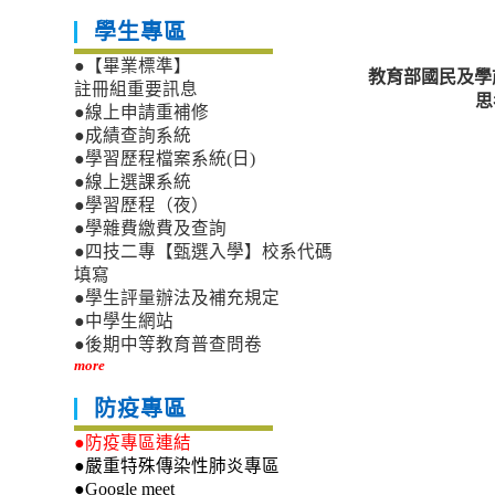
學生專區
●【畢業標準】
教育部國民及學
註冊組重要訊息
思
●線上申請重補修
●成績查詢系統
●學習歷程檔案系統(日)
●線上選課系統
●學習歷程（夜）
●學雜費繳費及查詢
●四技二專【甄選入學】校系代碼
填寫
●學生評量辦法及補充規定
●中學生網站
●後期中等教育普查問卷
more
防疫專區
●防疫專區連結
●嚴重特殊傳染性肺炎專區
●Google meet