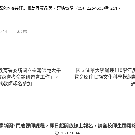
洽本校共好計畫助理黃品茵，連絡電話（05）2254603轉1251。
Post
9-14
未分類
category:
教育署委請國立臺灣師範大學
國立清華大學辦理110學年
中教育會考命題研習會工作」，
教育原住民族文化科學模組
式教師報名參加
學新開2門磨課師課程，即日起開放線上報名，請全校師生踴躍
2021-10-14