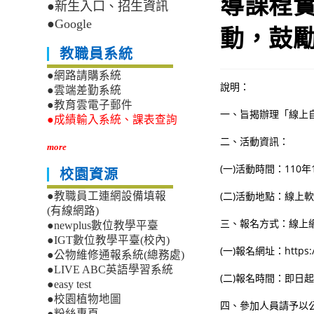
導課程實
●新生入口、招生資訊
●Google
動，鼓勵
教職員系統
●網路請購系統
說明：
●雲端差勤系統
●教育雲電子郵件
一、旨揭辦理「線上
●成績輸入系統、課表查詢
二、活動資訊：
more
(一)活動時間：110年
校園資源
(二)活動地點：線上軟
●教職員工連網設備填報
(有線網路)
三、報名方式：線上
●newplus數位教學平臺
●IGT數位教學平臺(校內)
(一)報名網址：https:
●公物維修通報系統(總務處)
●LIVE ABC英語學習系統
(二)報名時間：即日起
●easy test
●校園植物地圖
四、參加人員請予以
●粉絲專頁