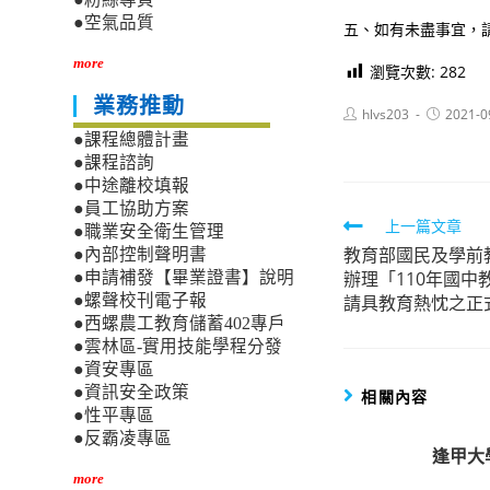
●空氣品質
五、如有未盡事宜，請
more
瀏覽次數:
282
業務推動
Post
Post
hlvs203
2021-0
author:
published:
●課程總體計畫
●課程諮詢
●中途離校填報
●員工協助方案
Read
上一篇文章
●職業安全衛生管理
教育部國民及學前
more
●內部控制聲明書
辦理「110年國
●申請補發【畢業證書】說明
articles
請具教育熱忱之正
●螺聲校刊電子報
●西螺農工教育儲蓄402專戶
●雲林區-實用技能學程分發
●資安專區
●資訊安全政策
相關內容
●性平專區
●反霸凌專區
逢甲大
more