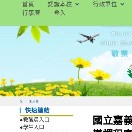
跳
首頁
認識本校
行政單位
轉
行事曆
登入
至
主
要
內
容
>
未分類
快速連結
國立嘉
●教職員入口
●學生入口