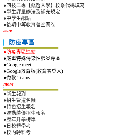
●四技二專【甄選入學】校系代碼填寫
●學生評量辦法及補充規定
●中學生網站
●後期中等教育普查問卷
more
防疫專區
●防疫專區連結
●嚴重特殊傳染性肺炎專區
●Google meet
●Google教育版(教育雲登入)
●微軟 Teams
新生專區
more
●新生報到
●招生管道名額
●特色招生報名
●運動績優招生報名
●歷年升學榜單
●日校轉學考
●校內轉科考