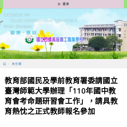
跳
選單
轉
至
主
要
內
容
>
未分類
教育部國民及學前教育署委請國立
臺灣師範大學辦理「110年國中教
育會考命題研習會工作」，請具教
育熱忱之正式教師報名參加