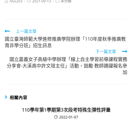
Post
Post
Post
hlvs203
2021-09-13
未分類
author:
published:
category:
Read
上一篇文章
國立臺灣師範大學進修推廣學院辦理「110年度秋季推廣教
more
育非學分班」招生訊息
articles
下一篇文章
國立嘉義女子高級中學辦理「線上自主學習前導課程實務
分享會-大溪高中許文瑄主任」活動，鼓勵 教師踴躍報名參
加
相關內容
110學年第1學期第3次段考特殊生彈性評量
2022-01-07