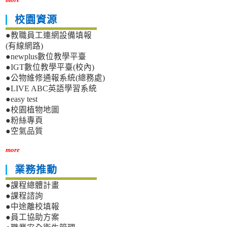
校園資源
●教職員工連網設備填報
(有線網路)
●newplus數位教學平臺
●IGT數位教學平臺(校內)
●公物維修通報系統(總務處)
●LIVE ABC英語學習系統
●easy test
●校園植物地圖
●粉絲專頁
●空氣品質
more
業務推動
●課程總體計畫
●課程諮詢
●中途離校填報
●員工協助方案