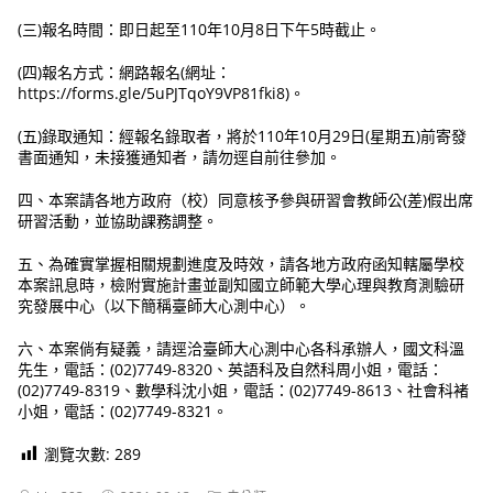
(三)報名時間：即日起至110年10月8日下午5時截止。
(四)報名方式：網路報名(網址：
https://forms.gle/5uPJTqoY9VP81fki8)。
(五)錄取通知：經報名錄取者，將於110年10月29日(星期五)前寄發
書面通知，未接獲通知者，請勿逕自前往參加。
四、本案請各地方政府（校）同意核予參與研習會教師公(差)假出席
研習活動，並協助課務調整。
五、為確實掌握相關規劃進度及時效，請各地方政府函知轄屬學校
本案訊息時，檢附實施計畫並副知國立師範大學心理與教育測驗研
究發展中心（以下簡稱臺師大心測中心）。
六、本案倘有疑義，請逕洽臺師大心測中心各科承辦人，國文科溫
先生，電話：(02)7749-8320、英語科及自然科周小姐，電話：
(02)7749-8319、數學科沈小姐，電話：(02)7749-8613、社會科褚
小姐，電話：(02)7749-8321。
瀏覽次數:
289