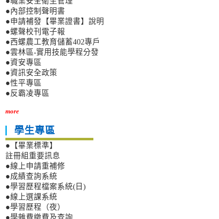
●職業安全衛生管理
●內部控制聲明書
●申請補發【畢業證書】說明
●螺聲校刊電子報
●西螺農工教育儲蓄402專戶
●雲林區-實用技能學程分發
●資安專區
●資訊安全政策
●性平專區
●反霸凌專區
more
學生專區
●【畢業標準】
註冊組重要訊息
●線上申請重補修
●成績查詢系統
●學習歷程檔案系統(日)
●線上選課系統
●學習歷程（夜）
●學雜費繳費及查詢