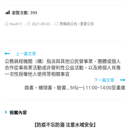
瀏覽次數:
399
Post
Post
Post
hlvs611
2021-09-03
教職員公告
/
重要公告
author:
published:
category:
Read
上一篇文章
公務員經機關（構）指派與其他公民營事業、團體或個人
more
合作從事商業活動或非營利性公益活動，以及將個人肖像
articles
一次性授權他人使用等相關事宜
下一篇文章
換書，補領書，驗書…9/6(一) 11:00~14:00至書庫
相關內容
【防疫不忘防溺 注意水域安全】