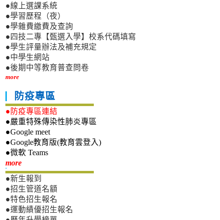
●線上選課系統
●學習歷程（夜）
●學雜費繳費及查詢
●四技二專【甄選入學】校系代碼填寫
●學生評量辦法及補充規定
●中學生網站
●後期中等教育普查問卷
more
防疫專區
●防疫專區連結
●嚴重特殊傳染性肺炎專區
●Google meet
●Google教育版(教育雲登入)
●微軟 Teams
新生專區
more
●新生報到
●招生管道名額
●特色招生報名
●運動績優招生報名
●歷年升學榜單