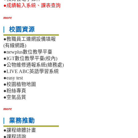
●成績輸入系統、課表查詢
more
校園資源
●教職員工連網設備填報
(有線網路)
●newplus數位教學平臺
●IGT數位教學平臺(校內)
●公物維修通報系統(總務處)
●LIVE ABC英語學習系統
●easy test
●校園植物地圖
●粉絲專頁
●空氣品質
more
業務推動
●課程總體計畫
●課程諮詢