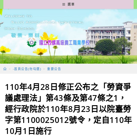
跳
選單
轉
至
主
要
內
容
>
-首頁公告(勿勾選)
>
重要公告
110年4月28日修正公布之「勞資爭
議處理法」第43條及第47條之1，
經行政院於110年8月23日以院臺勞
字第1100025012號令，定自110年
10月1日施行