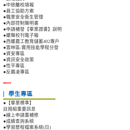
●中途離校填報
●員工協助方案
●職業安全衛生管理
●內部控制聲明書
●申請補發【畢業證書】說明
●螺聲校刊電子報
●西螺農工教育儲蓄402專戶
●雲林區-實用技能學程分發
●資安專區
●資訊安全政策
●性平專區
●反霸凌專區
more
學生專區
●【畢業標準】
註冊組重要訊息
●線上申請重補修
●成績查詢系統
●學習歷程檔案系統(日)