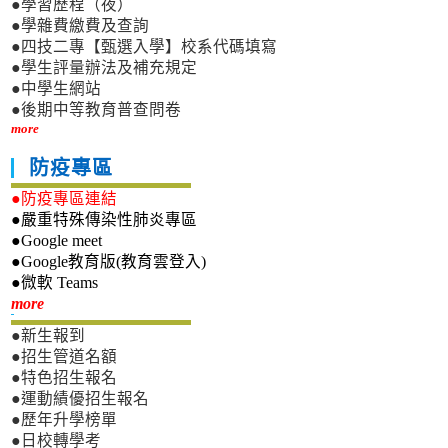
●學習歷程（夜）
●學雜費繳費及查詢
●四技二專【甄選入學】校系代碼填寫
●學生評量辦法及補充規定
●中學生網站
●後期中等教育普查問卷
more
防疫專區
●防疫專區連結
●嚴重特殊傳染性肺炎專區
●Google meet
●Google教育版(教育雲登入)
●微軟 Teams
新生專區
more
●新生報到
●招生管道名額
●特色招生報名
●運動績優招生報名
●歷年升學榜單
●日校轉學考