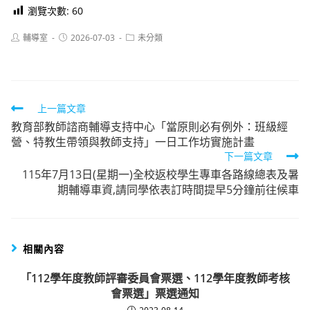
瀏覽次數:
60
Post
Post
Post
輔導室
2026-07-03
未分類
author:
published:
category:
Read
上一篇文章
教育部教師諮商輔導支持中心「當原則必有例外：班級經
more
營、特教生帶領與教師支持」一日工作坊實施計畫
articles
下一篇文章
115年7月13日(星期一)全校返校學生專車各路線總表及暑
期輔導車資,請同學依表訂時間提早5分鐘前往候車
相關內容
「112學年度教師評審委員會票選、112學年度教師考核
會票選」票選通知