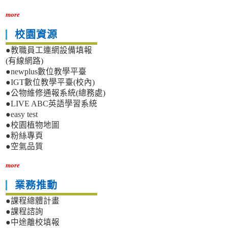
more
校園資源
●教職員工連網設備填報
(有線網路)
●newplus數位教學平臺
●IGT數位教學平臺(校內)
●公物維修通報系統(總務處)
●LIVE ABC英語學習系統
●easy test
●校園植物地圖
●粉絲專頁
●空氣品質
more
業務推動
●課程總體計畫
●課程諮詢
●中途離校填報