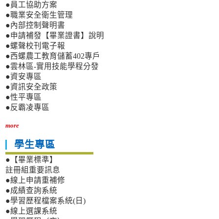
●員工協助方案
●職業安全衛生管理
●內部控制聲明書
●申請補發【畢業證書】說明
●螺聲校刊電子報
●西螺農工教育儲蓄402專戶
●雲林區-實用技能學程分發
●資安專區
●資訊安全政策
●性平專區
●反霸凌專區
more
學生專區
●【畢業標準】
註冊組重要訊息
●線上申請重補修
●成績查詢系統
●學習歷程檔案系統(日)
●線上選課系統